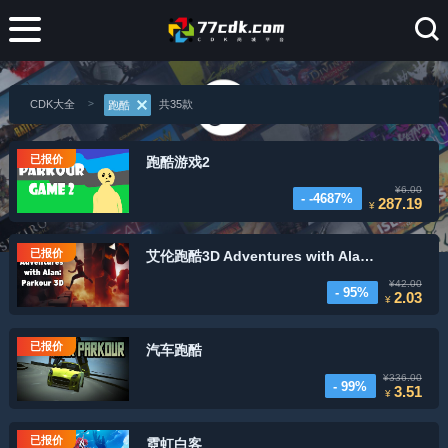
CDK大全
共35款
跑酷
已报价
跑酷游戏2
¥6.00
- -4687%
287.19
¥
已报价
艾伦跑酷3D Adventures with Alan Parkour
¥42.00
- 95%
2.03
¥
已报价
汽车跑酷
¥336.00
- 99%
3.51
¥
已报价
霓虹白客