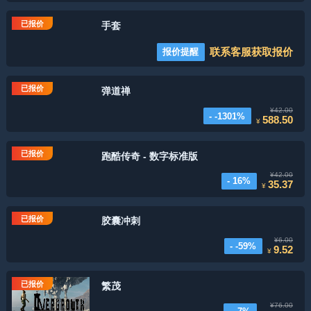
已报价
手套
联系客服获取报价
报价提醒
已报价
弹道禅
¥42.00
- -1301%
588.50
¥
已报价
跑酷传奇 - 数字标准版
¥42.00
- 16%
35.37
¥
已报价
胶囊冲刺
¥6.00
- -59%
9.52
¥
已报价
繁茂
¥76.00