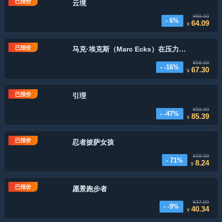
已报价
云境
¥68.00
- 6%
64.09
¥
已报价
马克·埃克斯（Marc Ecks）在压力下获取内容
¥58.00
- -16%
67.30
¥
已报价
引理
¥58.00
- -47%
85.39
¥
已报价
忍者披萨女孩
¥28.00
- 71%
8.24
¥
已报价
愿景跑步者
¥37.00
- -9%
40.34
¥