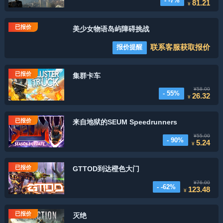
- -7%
81.21
¥
已报价
美少女物语岛屿障碍挑战
联系客服获取报价
报价提醒
已报价
集群卡车
¥58.00
- 55%
26.32
¥
已报价
来自地狱的SEUM Speedrunners
¥55.00
- 90%
5.24
¥
已报价
GTTOD到达橙色大门
¥76.00
- -62%
123.48
¥
已报价
灭绝