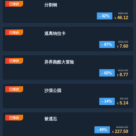
已报价
分割钢
¥80.00
- 42%
46.12
¥
已报价
逃离纳拉卡
¥58.00
- 87%
7.60
¥
已报价
异界跑酷大冒险
¥22.00
- 60%
8.77
¥
已报价
沙漠公园
¥6.00
- 14%
5.14
¥
已报价
被遗忘
¥446.00
- 49%
227.59
¥