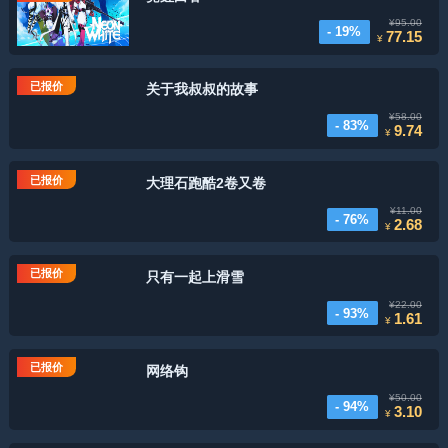
¥95.00
- 19%
77.15
¥
已报价
关于我叔叔的故事
¥58.00
- 83%
9.74
¥
已报价
大理石跑酷2卷又卷
¥11.00
- 76%
2.68
¥
已报价
只有一起上滑雪
¥22.00
- 93%
1.61
¥
已报价
网络钩
¥50.00
- 94%
3.10
¥