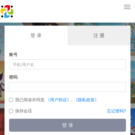
Tog
nav
登 录
注 册
账号
密码
我已阅读并同意
《用户协议》
,
《隐私政策》
保持会话
忘记密码?
登 录