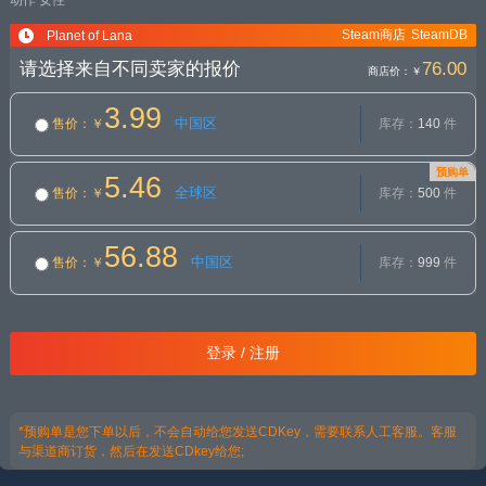
动作
女性
Steam商店
SteamDB
Planet of Lana
请选择来自不同卖家的报价
76.00
商店价：
￥
3.99
中国区
售价
：￥
库存：
140
件
预购单
5.46
全球区
售价
：￥
库存：
500
件
56.88
中国区
售价
：￥
库存：
999
件
登录 / 注册
*预购单是您下单以后，不会自动给您发送CDKey，需要联系人工客服。客服
与渠道商订货，然后在发送CDkey给您;