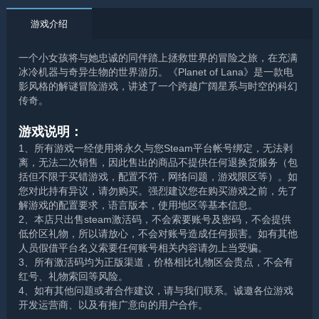
游戏介绍
一个小女孩将与她忠诚的同伴踏上拯救世界的冒险之旅，在充满
冰冷机器与奇异生物的世界游历。《Planet of Lana》是一款电
影风格的解谜冒险游戏，讲述了一个跨越广阔星系与时空的科幻
传奇。
游戏说明：
1、所有游戏一经使用将永久与您Steam平台帐号绑定，无法剥
离，无法二次销售，因此售出的商品不提供任何退换货服务（包
括但不限于买错游戏，配置不符，网络问题，游戏限区等）。如
您对此持有异议，请勿购买。强烈建议您在购买游戏之前，先了
解游戏的配置要求，语言版本，使用地区等基本信息。
2、本店只出售steam激活码，不会索要账号及密码，不会提供
低价区礼物，所以请放心，不会对账号造成任何损害。如有其他
人员假借平台名义索要任何账号相关内容请勿上当受骗。
3、所有激活码均为正版渠道，价格相比礼物区会贵点，不会有
红号、礼物索回等风险。
4、如有其他问题或者合作建议，请与我们联系。诚邀各位游戏
开发运营商、以及有推广意向的用户合作。