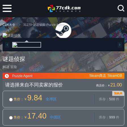
CDK大全
31270-谜题侦探-Puzzle Agent
谜题侦探
解谜
冒险
Steam商店
SteamDB
Puzzle Agent
请选择来自不同卖家的报价
21.00
商店价：
￥
预购单
9.84
全球区
售价
：￥
库存：
500
件
17.40
中国区
售价
：￥
库存：
999
件