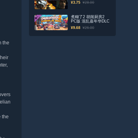
¥3.75
¥28.00
d
煮糊了2 胡闹厨房2
PC版 混乱嘉年华DLC
¥9.68
¥26.00
m the
heir
ter,
covers
elian
 the