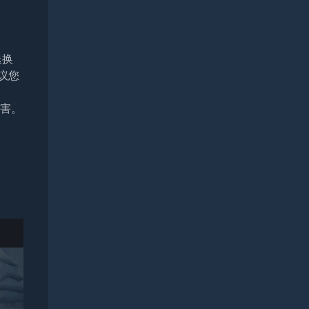
退换
议您
损害。