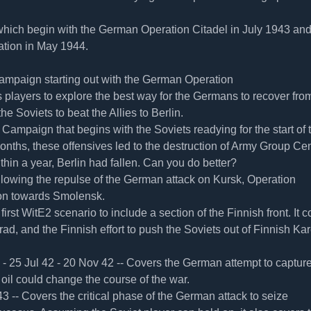
hich begin with the German Operation Citadel in July 1943 an
ation in May 1944.
 Campaign starting out with the German Operation
lows players to explore the best way for the Germans to recover fro
he Soviets to beat the Allies to Berlin.
 Campaign that begins with the Soviets readying for the start of t
ths, these offensives led to the destruction of Army Group Cen
hin a year, Berlin had fallen. Can you do better?
ollowing the repulse of the German attack on Kursk, Operation
on towards Smolensk.
first WitE2 scenario to include a section of the Finnish front. It 
ad, and the Finnish effort to push the Soviets out of Finnish Kar
 - 25 Jul 42 - 20 Nov 42 -- Covers the German attempt to capture
oil could change the course of the war.
3 -- Covers the critical phase of the German attack to seize