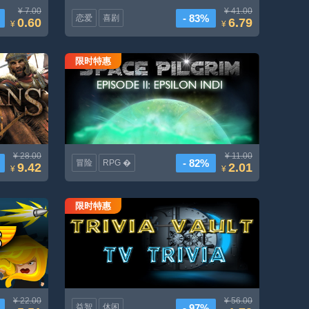
¥ 7.00
¥ 41.00
- 83%
恋爱
喜剧
0.60
6.79
¥
¥
限时特惠
太空朝圣者第二集Epsilon Indi
¥ 28.00
¥ 11.00
- 82%
冒险
RPG �
9.42
2.01
¥
¥
限时特惠
Trivia保险箱电视小常识
¥ 22.00
¥ 56.00
- 97%
益智
休闲