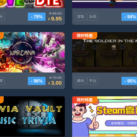
¥ 48.00
- 79%
- 94%
乐
冒险
乐高
9.95
¥
限时特惠
奥术战团
矿井里的士兵
¥ 70.00
- 96%
- 95%
牌
横向
平台
3.00
¥
限时特惠
小知识库音乐小知识
全球区游戏喜加一随机发