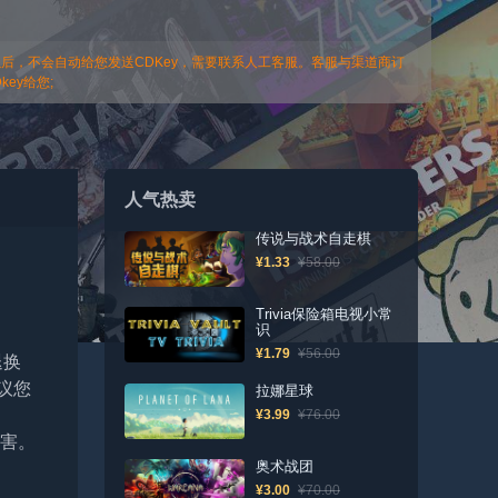
以后，不会自动给您发送CDKey，需要联系人工客服。客服与渠道商订
ey给您;
人气热卖
传说与战术自走棋
¥1.33
¥58.00
Trivia保险箱电视小常
识
¥1.79
¥56.00
退换
议您
拉娜星球
¥3.99
¥76.00
损害。
奥术战团
¥3.00
¥70.00