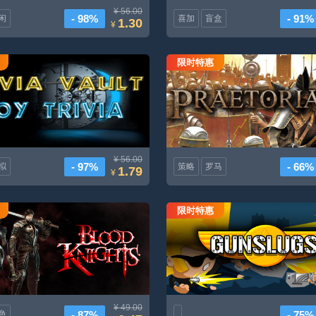
¥ 56.00
- 98%
- 91%
闲
喜加
盲盒
1.30
¥
限时特惠
Trivia保险箱玩具Trivia
罗马执政官
¥ 56.00
- 97%
- 66%
拟
策略
罗马
1.79
¥
限时特惠
嗜血骑士
Gunslugs
¥ 49.00
- 87%
- 75%
色