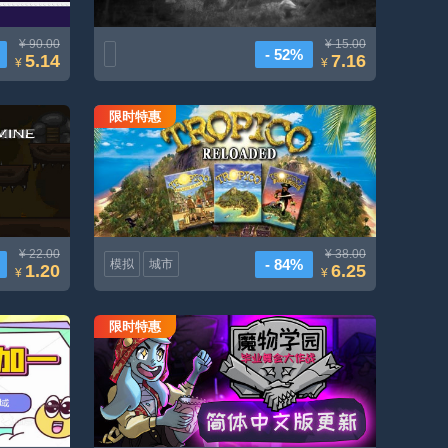
¥ 90.00
¥ 15.00
- 52%
5.14
7.16
¥
¥
限时特惠
Tropico重新加载
¥ 22.00
¥ 38.00
- 84%
模拟
城市
1.20
6.25
¥
¥
限时特惠
货
魔物学园毕业舞会大作战