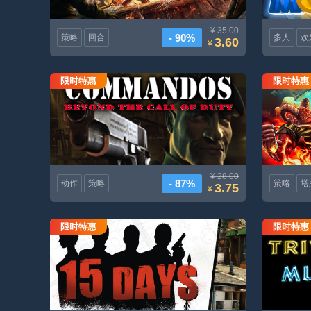
¥ 35.00
- 90%
策略
回合
多人
欢
3.60
¥
限时特惠
限时特惠
使命召唤之外的突击队
¥ 28.00
- 87%
动作
策略
策略
塔
3.75
¥
限时特惠
限时特惠
15天