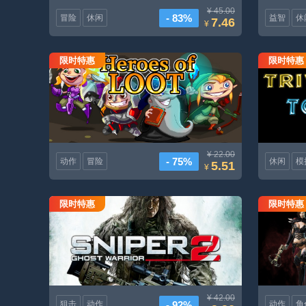
¥ 45.00
- 83%
冒险
休闲
益智
休
7.46
¥
限时特惠
限时特惠
乱世之王
¥ 22.00
- 75%
动作
冒险
休闲
模
5.51
¥
限时特惠
限时特惠
狙击手幽灵战士2
¥ 42.00
- 92%
狙击
动作
动作
角