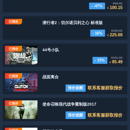
¥68.00
- -47%
100.15
¥
已报价
潜行者2：切尔诺贝利之心 标准版
¥268.00
- 16%
225.68
¥
已报价
44号小队
¥101.00
- 15%
85.49
¥
已报价
战面离合
联系客服获取报价
报价提醒
已报价
使命召唤现代战争重制版2017
联系客服获取报价
报价提醒