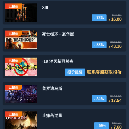
已报价
XIII
¥62.00
- 73%
16.80
¥
已报价
死亡循环 - 豪华版
¥349.00
- 88%
43.16
¥
已报价
-19 消灭新冠肺炎
联系客服获取报价
报价提醒
已报价
普罗迪乌斯
¥108.00
- 84%
17.54
¥
已报价
止痛药过量
¥18.45
- 59%
7.60
¥