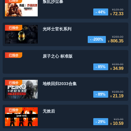
已报价
叛乱沙尘暴
¥129.00
- 44%
72.33
¥
已报价
光环士官长系列
¥269.00
- -200%
806.35
¥
已报价
原子之心 标准版
¥239.00
- 85%
34.99
¥
已报价
地铁回归2033合集
¥198.00
- 89%
21.19
¥
已报价
无效后
¥15.00
- 29%
10.59
¥