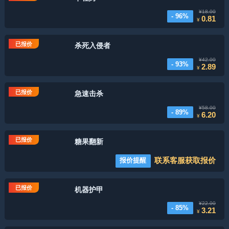
¥18.00
- 96%
0.81
¥
已报价
杀死入侵者
¥42.00
- 93%
2.89
¥
已报价
急速击杀
¥58.00
- 89%
6.20
¥
已报价
糖果翻新
联系客服获取报价
报价提醒
已报价
机器护甲
¥22.00
- 85%
3.21
¥