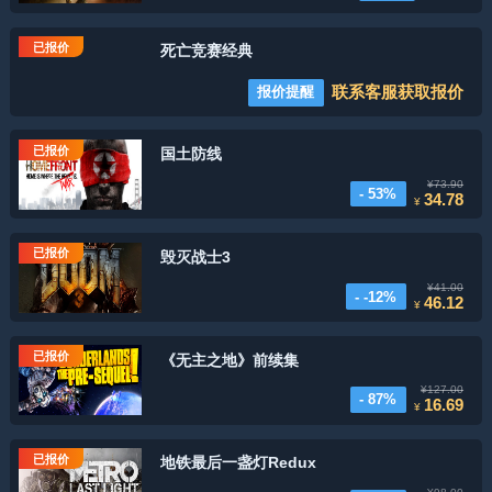
已报价
死亡竞赛经典
联系客服获取报价
报价提醒
已报价
国土防线
¥73.90
- 53%
34.78
¥
已报价
毁灭战士3
¥41.00
- -12%
46.12
¥
已报价
《无主之地》前续集
¥127.00
- 87%
16.69
¥
已报价
地铁最后一盏灯Redux