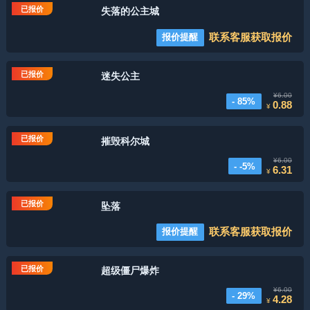
已报价
失落的公主城
联系客服获取报价
报价提醒
已报价
迷失公主
¥6.00
- 85%
0.88
¥
已报价
摧毁科尔城
¥6.00
- -5%
6.31
¥
已报价
坠落
联系客服获取报价
报价提醒
已报价
超级僵尸爆炸
¥6.00
- 29%
4.28
¥