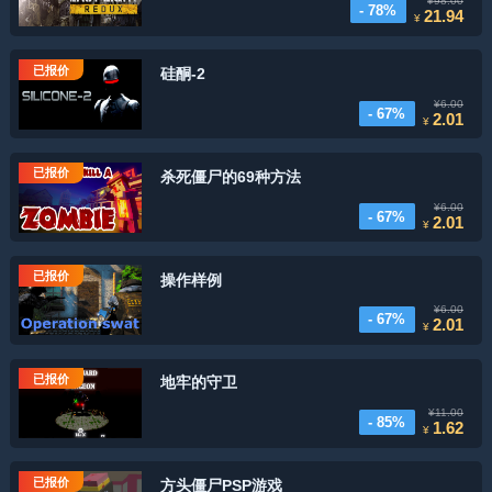
¥98.00
- 78%
21.94
¥
已报价
硅酮-2
¥6.00
- 67%
2.01
¥
已报价
杀死僵尸的69种方法
¥6.00
- 67%
2.01
¥
已报价
操作样例
¥6.00
- 67%
2.01
¥
已报价
地牢的守卫
¥11.00
- 85%
1.62
¥
已报价
方头僵尸PSP游戏