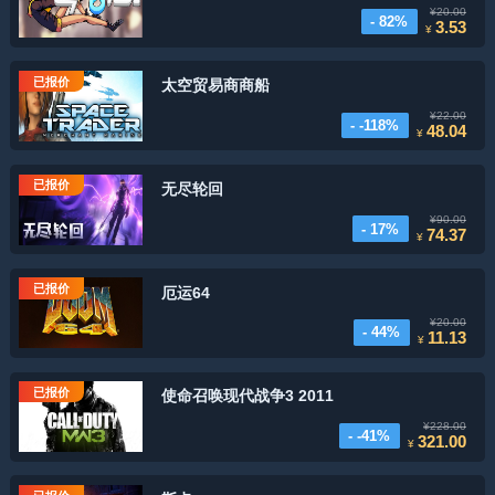
¥20.00
- 82%
3.53
¥
已报价
太空贸易商商船
¥22.00
- -118%
48.04
¥
已报价
无尽轮回
¥90.00
- 17%
74.37
¥
已报价
厄运64
¥20.00
- 44%
11.13
¥
已报价
使命召唤现代战争3 2011
¥228.00
- -41%
321.00
¥