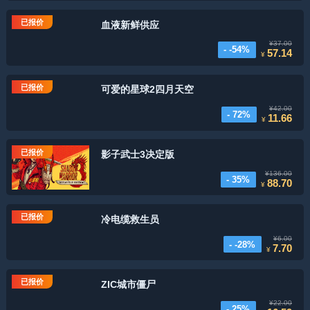
已报价
血液新鲜供应
¥37.00
- -54%
57.14
¥
已报价
可爱的星球2四月天空
¥42.00
- 72%
11.66
¥
已报价
影子武士3决定版
¥136.00
- 35%
88.70
¥
已报价
冷电缆救生员
¥6.00
- -28%
7.70
¥
已报价
ZIC城市僵尸
¥22.00
- 25%