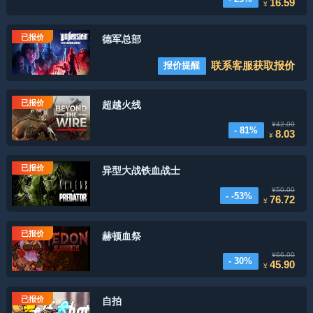
16.59
¥
已报价
德军总部
联系客服获取报价
报价提醒
已报价
超越火线
¥42.00
- 81%
8.03
¥
已报价
异型大战铁血战士
¥50.00
- -53%
76.72
¥
已报价
赫顿血祭
¥66.00
- 30%
45.90
¥
已报价
自拍