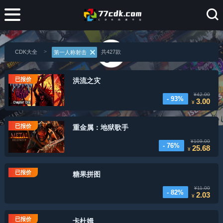
CDK大全
共427款
第一人称射击
已报价
洪流之灾
¥42.00
- 93%
3.00
¥
已报价
重金属：地狱歌手
¥109.00
- 76%
25.68
¥
已报价
糖果拼图
¥11.00
- 82%
2.03
¥
已报价
卡杜姆