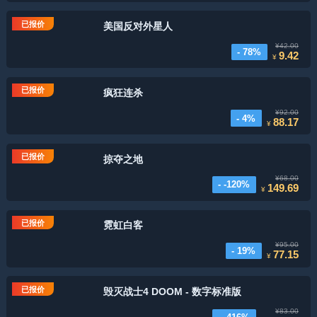
已报价
美国反对外星人
¥42.00
- 78%
9.42
¥
已报价
疯狂连杀
¥92.00
- 4%
88.17
¥
已报价
掠夺之地
¥68.00
- -120%
149.69
¥
已报价
霓虹白客
¥95.00
- 19%
77.15
¥
已报价
毁灭战士4 DOOM - 数字标准版
¥83.00