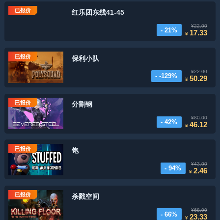
已报价
红乐团东线41-45
¥22.00
- 21%
17.33
¥
已报价
保利小队
¥22.00
- -129%
50.29
¥
已报价
分割钢
¥80.00
- 42%
46.12
¥
已报价
饱
¥43.00
- 94%
2.46
¥
已报价
杀戮空间
¥68.00
- 66%
23.33
¥