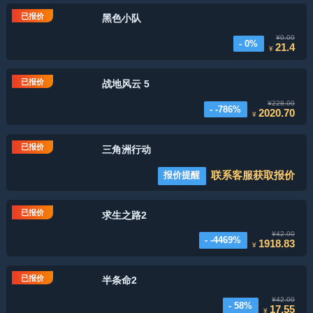
已报价
黑色小队
¥0.00
- 0%
21.4
¥
已报价
战地风云 5
¥228.00
- -786%
2020.70
¥
已报价
三角洲行动
联系客服获取报价
报价提醒
已报价
求生之路2
¥42.00
- -4469%
1918.83
¥
已报价
半条命2
¥42.00
- 58%
17.55
¥