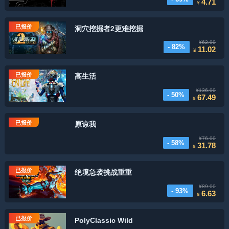
4.71
¥
已报价
洞穴挖掘者2更难挖掘
¥62.00
- 82%
11.02
¥
已报价
高生活
¥136.00
- 50%
67.49
¥
已报价
原谅我
¥76.00
- 58%
31.78
¥
已报价
绝境急袭挑战重重
¥89.00
- 93%
6.63
¥
已报价
PolyClassic Wild