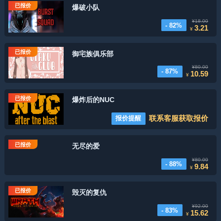
已报价
爆破小队
¥18.00
- 82%
3.21
¥
已报价
御宅族俱乐部
¥80.00
- 87%
10.59
¥
已报价
爆炸后的NUC
联系客服获取报价
报价提醒
已报价
无尽的爱
¥80.00
- 88%
9.84
¥
已报价
毁灭的复仇
¥92.00
- 83%
15.62
¥