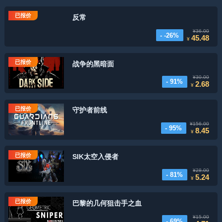
已报价
反常
¥36.00
- -26%
45.48
¥
已报价
战争的黑暗面
¥30.00
- 91%
2.68
¥
已报价
守护者前线
¥156.00
- 95%
8.45
¥
已报价
SIK太空入侵者
¥28.00
- 81%
5.24
¥
已报价
巴黎的几何狙击手之血
¥15.00
- 69%