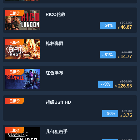
已报价
RICO伦敦
¥103.00
- 54%
46.87
¥
已报价
枪林弹雨
¥76.00
- 81%
14.77
¥
已报价
红色瀑布
¥209.00
- -9%
226.95
¥
已报价
超级Buff HD
¥36.00
- 90%
3.75
¥
已报价
几何狙击手
¥11.00