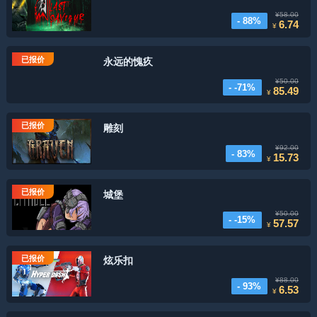
¥58.00
- 88%
6.74
¥
已报价
永远的愧疚
¥50.00
- -71%
85.49
¥
已报价
雕刻
¥92.00
- 83%
15.73
¥
已报价
城堡
¥50.00
- -15%
57.57
¥
已报价
炫乐扣
¥88.00
- 93%
6.53
¥