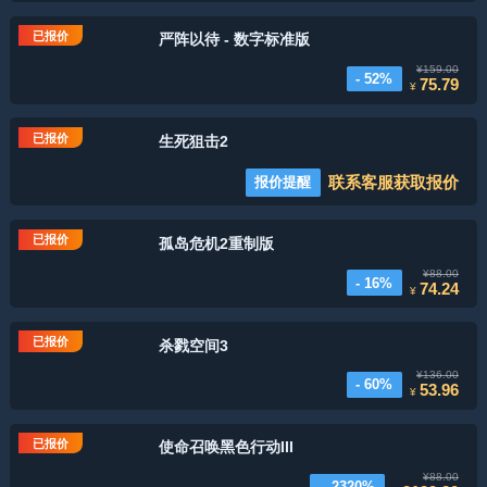
已报价
严阵以待 - 数字标准版
¥159.00
- 52%
75.79
¥
已报价
生死狙击2
联系客服获取报价
报价提醒
已报价
孤岛危机2重制版
¥88.00
- 16%
74.24
¥
已报价
杀戮空间3
¥136.00
- 60%
53.96
¥
已报价
使命召唤黑色行动III
¥88.00
- -2320%