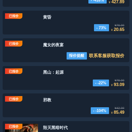
- -416%
427.89
¥
已报价
黄昏
¥76.00
- 73%
20.65
¥
已报价
魔女的夜宴
联系客服获取报价
报价提醒
已报价
黑山：起源
¥76.00
- -22%
93.09
¥
已报价
邪教
¥42.00
- -104%
85.49
¥
已报价
毁灭黑暗时代