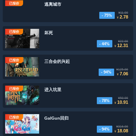
已报价
逃离城市
¥11.00
- 75%
2.78
¥
已报价
坏死
¥22.00
- 44%
12.31
¥
已报价
三合会的兴起
¥125.00
- 94%
7.06
¥
已报价
进入坑里
¥50.00
- 78%
10.91
¥
已报价
GalGun回归
¥316.00
- 94%
18.08
¥