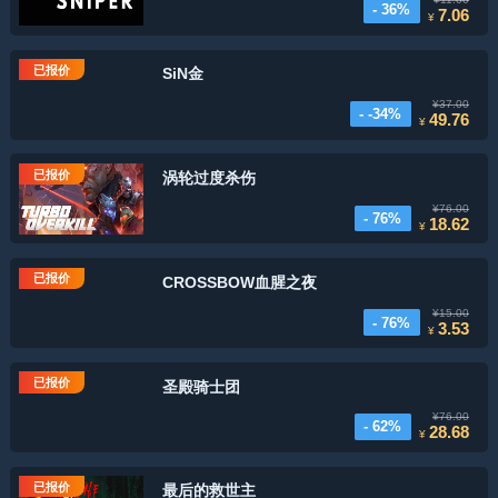
- 36%
7.06
¥
已报价
SiN金
¥37.00
- -34%
49.76
¥
已报价
涡轮过度杀伤
¥76.00
- 76%
18.62
¥
已报价
CROSSBOW血腥之夜
¥15.00
- 76%
3.53
¥
已报价
圣殿骑士团
¥76.00
- 62%
28.68
¥
已报价
最后的救世主