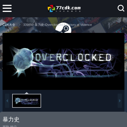
CDK大全
339850-暴力史-Overclocked A History of Violence
暴力史