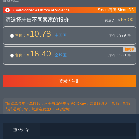
冒险
独立
Steam商店
SteamDB
Overclocked A History of Violence
请选择来自不同卖家的报价
65.00
商店价：
￥
10.78
中国区
售价
：￥
库存：
999
件
预购单
18.40
全球区
售价
：￥
库存：
500
件
登录 / 注册
*预购单是您下单以后，不会自动给您发送CDKey，需要联系人工客服。客服
与渠道商订货，然后在发送CDkey给您;
游戏介绍