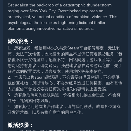
Set against the backdrop of a catastrophic thunderstorm
raging over New York City, Overclocked explores an
archetypical, yet actual condition of mankind: violence. This
psychological thriller mixes frightening fictional thriller
elements using innovative narrative structures.
游戏说明：
1、所有游戏一经使用将永久与您Steam平台帐号绑定，无法剥
离，无法二次销售，因此售出的商品不提供任何退换货服务（包
括但不限于买错游戏，配置不符，网络问题，游戏限区等）。如
您对此持有异议，请勿购买。强烈建议您在购买游戏之前，先了
解游戏的配置要求，语言版本，使用地区等基本信息。
2、本店只出售steam激活码，不会索要账号及密码，不会提供
低价区礼物，所以请放心，不会对账号造成任何损害。如有其他
人员假借平台名义索要任何账号相关内容请勿上当受骗。
3、所有激活码均为正版渠道，价格相比礼物区会贵点，不会有
红号、礼物索回等风险。
4、如有其他问题或者合作建议，请与我们联系。诚邀各位游戏
开发运营商、以及有推广意向的用户合作。
激活步骤：