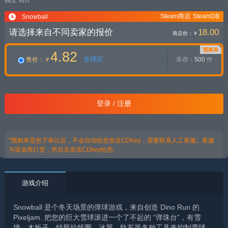
独立
动作
Steam商店
SteamDB
Snowball
请选择来自不同卖家的报价
18.00
商店价：
￥
预购单
4.82
全球区
售价
：￥
库存：
500
件
登录 / 注册
*预购单是您下单以后，不会自动给您发送CDKey，需要联系人工客服。客服
与渠道商订货，然后在发送CDkey给您;
游戏介绍
Snowball 是个冬天场景的弹球游戏，来自创造 Dino Run 的
Pixeljam. 把您的巨大雪球滚进一个了不起的 “弹珠台”，有雪
墙、木板子、特斯拉线圈、冰屋、轨车等各种工具来控制雪球。