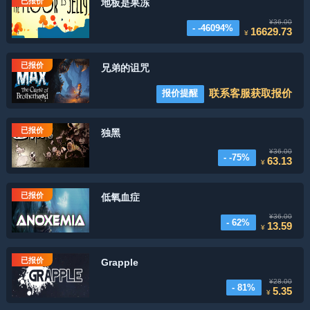
已报价
地板是果冻
¥36.00
- -46094%
16629.73
¥
已报价
兄弟的诅咒
联系客服获取报价
报价提醒
已报价
独黑
¥36.00
- -75%
63.13
¥
已报价
低氧血症
¥36.00
- 62%
13.59
¥
已报价
Grapple
¥28.00
- 81%
5.35
¥