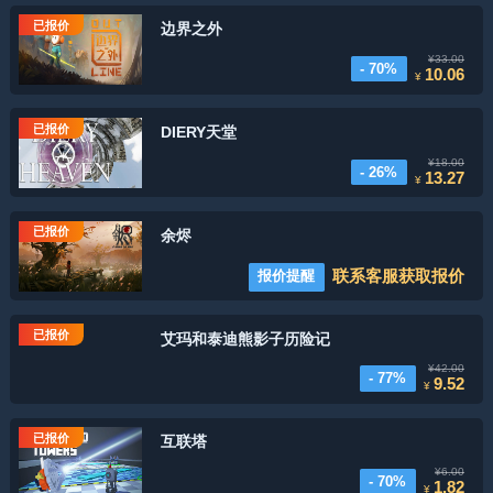
已报价
边界之外
¥33.00
- 70%
10.06
¥
已报价
DIERY天堂
¥18.00
- 26%
13.27
¥
已报价
余烬
联系客服获取报价
报价提醒
已报价
艾玛和泰迪熊影子历险记
¥42.00
- 77%
9.52
¥
已报价
互联塔
¥6.00
- 70%
1.82
¥