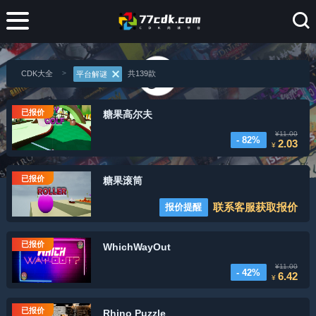
CDK大全
共139款
平台解谜
已报价
糖果高尔夫
¥11.00
- 82%
2.03
¥
已报价
糖果滚筒
联系客服获取报价
报价提醒
已报价
WhichWayOut
¥11.00
- 42%
6.42
¥
已报价
Rhino Puzzle