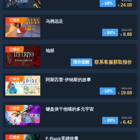
¥76.00
- 68%
24.08
¥
已报价
乌鸦远足
¥22.00
- 60%
8.88
¥
已报价
地狱
联系客服获取报价
报价提醒
已报价
阿斯匹雷·伊纳斯的故事
¥62.00
- 68%
19.69
¥
已报价
键盘侠干他喵的多元宇宙
¥58.00
- 89%
6.42
¥
已报价
F-Rank英雄故事