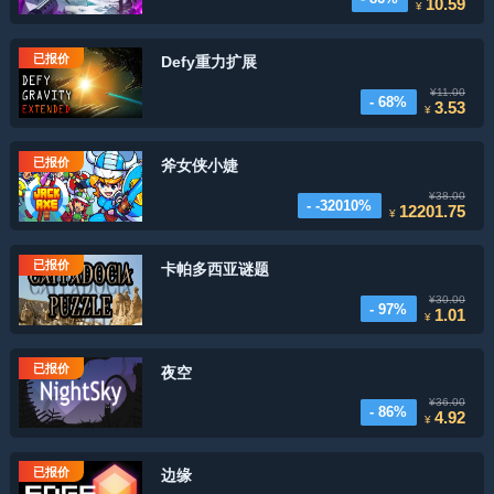
10.59
¥
已报价
Defy重力扩展
¥11.00
- 68%
3.53
¥
已报价
斧女侠小婕
¥38.00
- -32010%
12201.75
¥
已报价
卡帕多西亚谜题
¥30.00
- 97%
1.01
¥
已报价
夜空
¥36.00
- 86%
4.92
¥
已报价
边缘