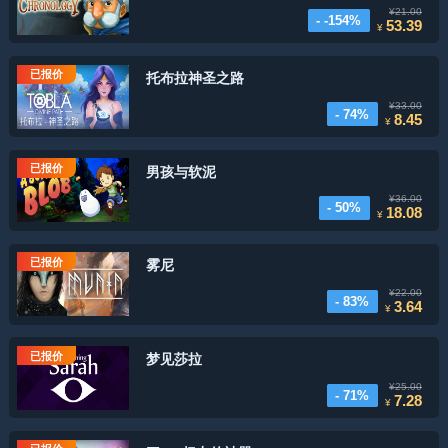
¥21.00
- -154%
53.39
¥
已报价
托布拉神圣之路
¥33.00
- 74%
8.45
¥
已报价
男孩与软泥
¥36.00
- 50%
18.08
¥
已报价
雾尼
¥22.00
- 83%
3.64
¥
已报价
梦见莎拉
¥25.00
- 71%
7.28
¥