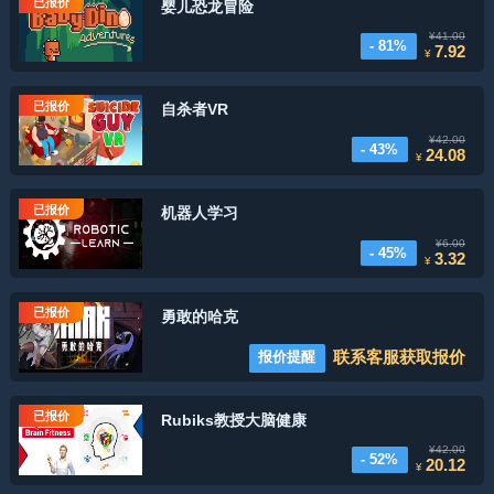
已报价
婴儿恐龙冒险
¥41.00
- 81%
7.92
¥
已报价
自杀者VR
¥42.00
- 43%
24.08
¥
已报价
机器人学习
¥6.00
- 45%
3.32
¥
已报价
勇敢的哈克
联系客服获取报价
报价提醒
已报价
Rubiks教授大脑健康
¥42.00
- 52%
20.12
¥