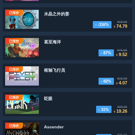
已报价
水晶之外的姜
¥18.00
- -316%
74.79
¥
已报价
甚至海洋
¥76.00
- 87%
9.52
¥
已报价
枢轴飞行员
¥22.00
- 82%
4.07
¥
已报价
眨眼
¥28.00
- 31%
19.26
¥
已报价
Ascender
¥36.00