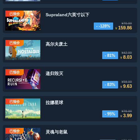
已报价
Supraland六英寸以下
¥70.00
- -128%
159.86
¥
已报价
高尔夫废土
¥42.00
- 81%
8.03
¥
已报价
递归毁灭
¥58.00
- 83%
9.63
¥
已报价
拉娜星球
¥76.00
- 95%
3.99
¥
已报价
灵魂与老鼠