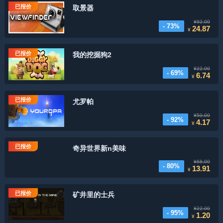
已报价
取景器
¥92.00
- 73%
24.87
¥
已报价
我的挖掘狗2
¥22.00
- 69%
6.74
¥
已报价
尤罗帕
¥50.00
- 92%
4.17
¥
已报价
奇异世界新n美味
¥68.00
- 80%
13.91
¥
已报价
矿井里的士兵
¥22.00
- 95%
1.20
¥