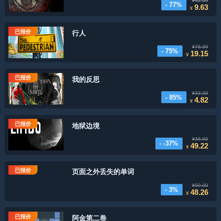
¥42.00
- 77%
9.63
¥
已报价
行人
¥76.00
- 75%
19.15
¥
已报价
我的反思
¥33.00
- 85%
4.82
¥
已报价
地狱边境
¥36.00
- -37%
49.22
¥
已报价
页面之外丢失的单词
¥50.00
- 3%
48.26
¥
已报价
阿金第二卷