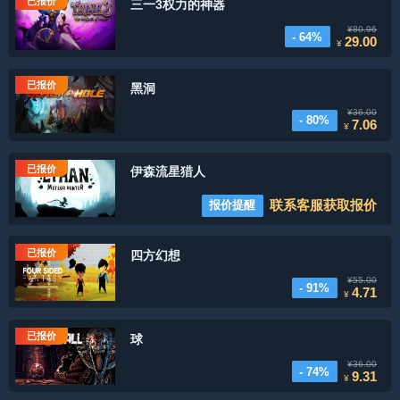
已报价
三一3权力的神器
¥80.96
- 64%
29.00
¥
已报价
黑洞
¥36.00
- 80%
7.06
¥
已报价
伊森流星猎人
联系客服获取报价
报价提醒
已报价
四方幻想
¥55.00
- 91%
4.71
¥
已报价
球
¥36.00
- 74%
9.31
¥