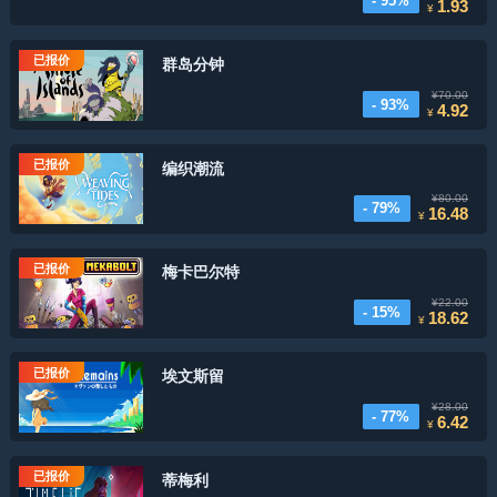
- 95%
1.93
¥
已报价
群岛分钟
¥70.00
- 93%
4.92
¥
已报价
编织潮流
¥80.00
- 79%
16.48
¥
已报价
梅卡巴尔特
¥22.00
- 15%
18.62
¥
已报价
埃文斯留
¥28.00
- 77%
6.42
¥
已报价
蒂梅利