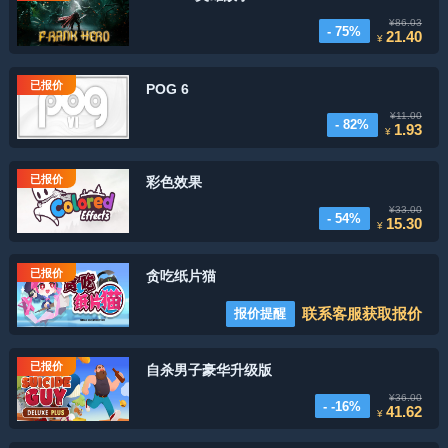
¥86.03
- 75%
21.40
¥
已报价
POG 6
¥11.00
- 82%
1.93
¥
已报价
彩色效果
¥33.00
- 54%
15.30
¥
已报价
贪吃纸片猫
联系客服获取报价
报价提醒
已报价
自杀男子豪华升级版
¥36.00
- -16%
41.62
¥