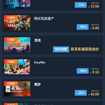
¥50.00
- 73%
13.59
¥
已报价
阿尔瓦的遗产
¥68.00
- 86%
9.84
¥
已报价
透视
联系客服获取报价
报价提醒
已报价
KeyWe
¥80.00
- 89%
9.10
¥
已报价
藏梦
¥58.00
- 26%
42.69
¥