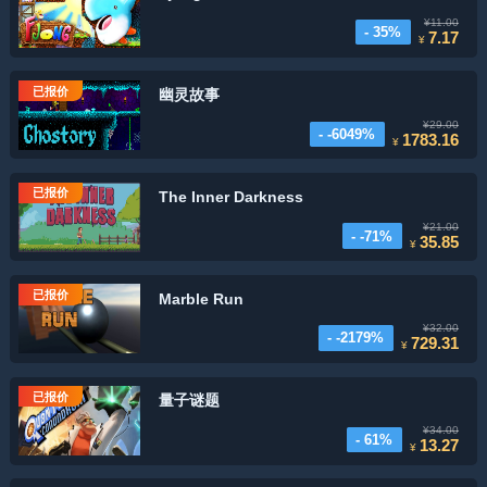
¥11.00
- 35%
7.17
¥
已报价
幽灵故事
¥29.00
- -6049%
1783.16
¥
已报价
The Inner Darkness
¥21.00
- -71%
35.85
¥
已报价
Marble Run
¥32.00
- -2179%
729.31
¥
已报价
量子谜题
¥34.00
- 61%
13.27
¥