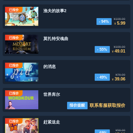
已报价
渔夫的故事2
¥108.00
- 94%
5.99
¥
已报价
莫扎特安魂曲
¥108.00
- 55%
49.01
¥
已报价
的消息
¥76.00
- 49%
39.06
¥
已报价
世界库尔
联系客服获取报价
报价提醒
已报价
赶紧送走
¥58.00
- 69%