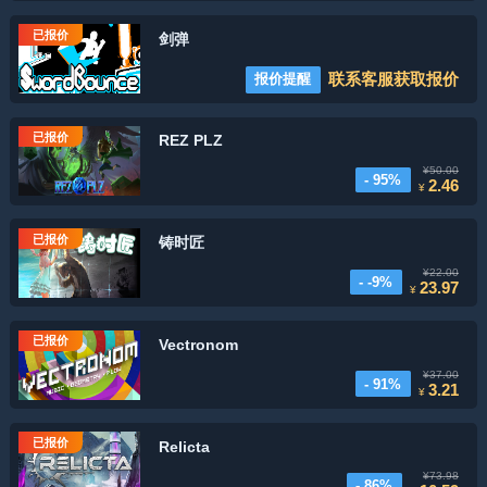
已报价
剑弹
联系客服获取报价
报价提醒
已报价
REZ PLZ
¥50.00
- 95%
2.46
¥
已报价
铸时匠
¥22.00
- -9%
23.97
¥
已报价
Vectronom
¥37.00
- 91%
3.21
¥
已报价
Relicta
¥73.98
- 86%