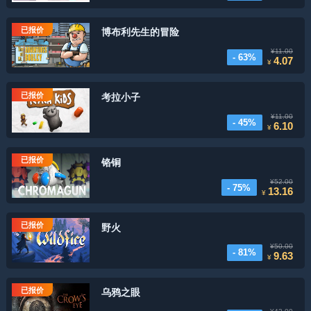
已报价
博布利先生的冒险
¥11.00
- 63%
4.07
¥
已报价
考拉小子
¥11.00
- 45%
6.10
¥
已报价
铬铜
¥52.00
- 75%
13.16
¥
已报价
野火
¥50.00
- 81%
9.63
¥
已报价
乌鸦之眼