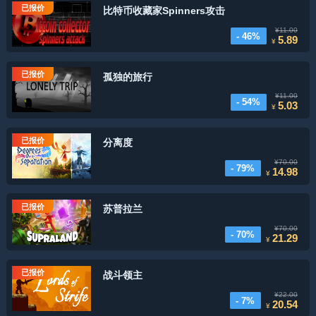
已报价
比特币收藏家Spinners攻击
¥11.00
- 46%
5.89
¥
已报价
孤独的旅行
¥11.00
- 54%
5.03
¥
已报价
分离度
¥70.00
- 79%
14.98
¥
已报价
苏普拉兰
¥70.00
- 70%
21.29
¥
已报价
战斗领主
¥22.00
- 7%
20.54
¥