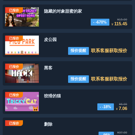
已报价
隐藏的对象甜蜜的家
¥15.00
- -670%
115.45
¥
已报价
皮公园
联系客服获取报价
报价提醒
已报价
黑客
联系客服获取报价
报价提醒
已报价
狡猾的猫
¥6.00
- -18%
7.06
¥
已报价
删除
¥37.00