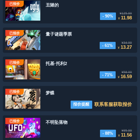
已报价
丑陋的
¥125.00
- 90%
11.98
¥
已报价
量子谜题季票
¥34.00
- 61%
13.27
¥
已报价
托基·托利2
¥58.00
- 71%
16.59
¥
已报价
梦蝶
联系客服获取报价
报价提醒
已报价
不明坠落物
¥95.00
- 88%
11.56
¥