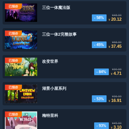
已报价
三位一体魔法版
¥48.00
- 58%
20.12
¥
已报价
三位一体2完整故事
¥68.00
- 45%
37.45
¥
已报价
改变世界
¥30.00
- 84%
4.71
¥
已报价
湖景小屋系列
¥36.00
- 53%
16.91
¥
已报价
梅特里科
¥45.00
- 93%
3.10
¥