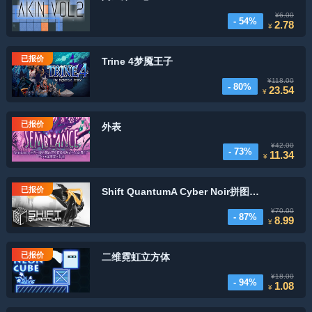
¥6.00
- 54%
2.78
¥
已报价
Trine 4梦魇王子
¥118.00
- 80%
23.54
¥
已报价
外表
¥42.00
- 73%
11.34
¥
已报价
Shift QuantumA Cyber Noir拼图平台
¥70.00
- 87%
8.99
¥
已报价
二维霓虹立方体
¥18.00
- 94%
1.08
¥