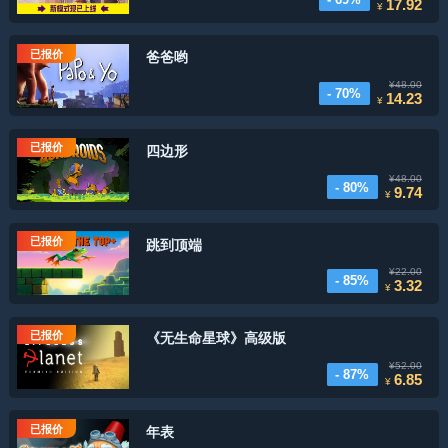
17.92
¥
已报价
爸爸哟
¥48.00
- 70%
14.23
¥
已报价
四边形
¥48.00
- 80%
9.74
¥
已报价
跳到顶端
¥22.00
- 85%
3.32
¥
已报价
《无生命星球》高级版
¥52.00
- 87%
6.85
¥
已报价
年表