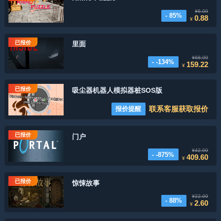
¥6.00
- 85%
0.88
¥
已报价
里面
¥68.00
- -134%
159.22
¥
已报价
吸尘器机器人模拟器桩SOS版
联系客服获取报价
报价提醒
已报价
门户
¥42.00
- -875%
409.60
¥
已报价
惊悚故事
¥22.00
- 88%
2.60
¥