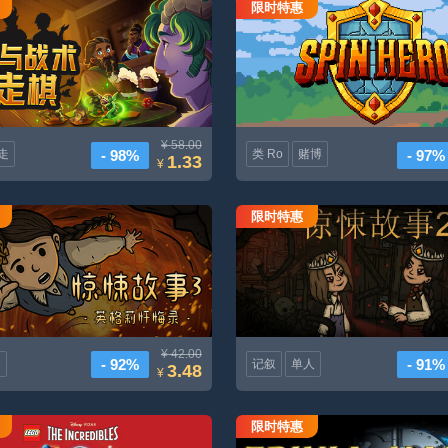
限时特惠
传说与战术自走棋
拉杆英雄
¥ 58.00
- 98%
- 97%
走
类 Ro
赌博
1.33
¥
限时特惠
惊悚故事3英格莉忏悔录
惊悚故事2
¥ 42.00
- 92%
- 91%
D
记叙
单人
3.48
¥
限时特惠
乐高超人
小知识库超级英雄小知识2