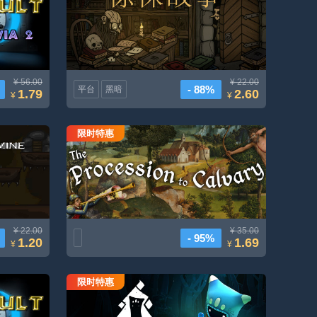
¥ 56.00
¥ 22.00
- 88%
平台
黑暗
1.79
2.60
¥
¥
限时特惠
前往髅地的行列
¥ 22.00
¥ 35.00
- 95%
1.20
1.69
¥
¥
限时特惠
版
最后的篝火