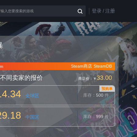
登录 / 注册
暴
Steam商店
SteamDB
rm
不同卖家的报价
33.00
商店价：
￥
预购单
14.34
库存：
500
件
全球区
29.18
库存：
999
件
中国区