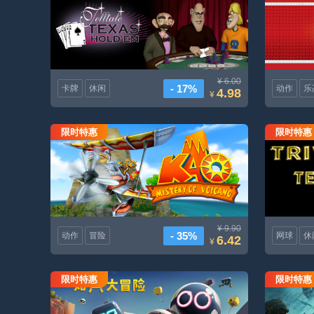
¥ 6.00
- 17%
卡牌
休闲
动作
乐
4.98
¥
限时特惠
限时特惠
《火山的袋鼠之谜》2005年重映
¥ 9.90
- 35%
动作
冒险
网球
休
6.42
¥
限时特惠
限时特惠
知只大冒险