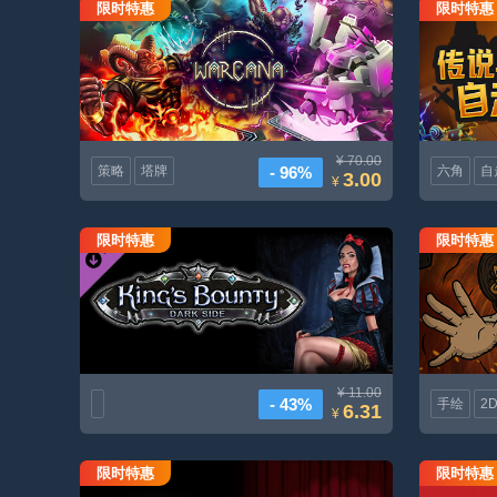
限时特惠
限时特惠
奥术战团
¥ 70.00
- 96%
策略
塔牌
六角
自
3.00
¥
限时特惠
限时特惠
King's Bounty: Dark Side Premium Edition Upgrade
¥ 11.00
- 43%
手绘
2
6.31
¥
限时特惠
限时特惠
Telltale得克萨斯州Hold Em