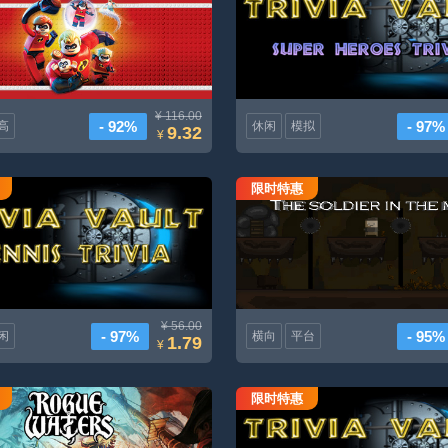
¥ 116.00
- 92%
- 97%
高
休闲
模拟
9.32
¥
限时特惠
跳马网球小常识
矿井里的士兵
¥ 56.00
- 97%
- 95%
闲
横向
平台
1.79
¥
限时特惠
流氓水域
Trivia Vault技术Trivia豪华