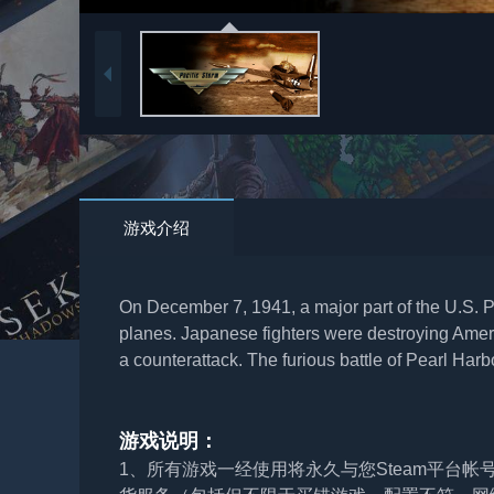
游戏介绍
On December 7, 1941, a major part of the U.S. 
planes. Japanese fighters were destroying Americ
a counterattack. The furious battle of Pearl Har
游戏说明：
1、所有游戏一经使用将永久与您Steam平台