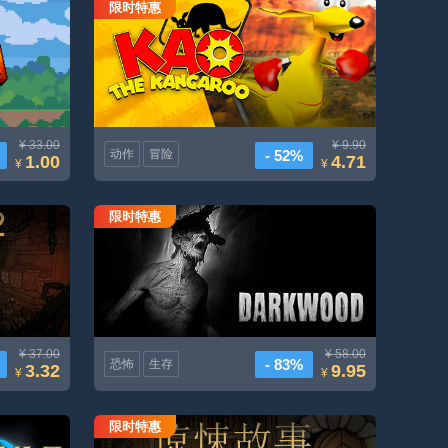
限时特惠
《高袋鼠2000》重新上映
¥ 33.00
¥ 9.90
- 52%
动作
冒险
1.00
4.71
¥
¥
限时特惠
黑木
¥ 37.00
¥ 58.00
- 83%
恐怖
生存
3.32
9.95
¥
¥
限时特惠
惊悚故事