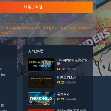
登录 / 注册
以后，不会自动给您发送CDKey，需要联系人工客服。客服与渠道商订
ey给您;
人气热卖
Trivia保险箱电视小常
识
se
¥1.79
¥56.00
 for
矿井里的士兵
¥1.20
¥22.00
诺德要塞
¥3.22
¥78.00
退换
测试专用拍下不发货