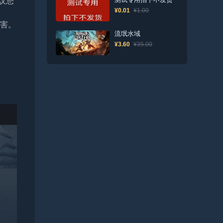
议您
¥0.01
¥1.00
损害。
流氓水域
¥3.60
¥35.00