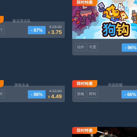
限时特惠
狗钩
敌后突击队
¥ 28.00
- 87%
行
3.75
¥
- 96%
动作
可爱
限时特惠
突然击金
帝国荣耀
¥ 33.00
- 86%
- 66%
时
策略
即时
4.49
¥
限时特惠
嗜血骑士