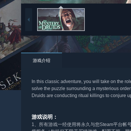
游戏介绍
In this classic adventure, you will take on the r
solve the puzzle surrounding a mysterious order 
Druids are conducting ritual killings to conjure up
游戏说明：
1、所有游戏一经使用将永久与您Steam平台