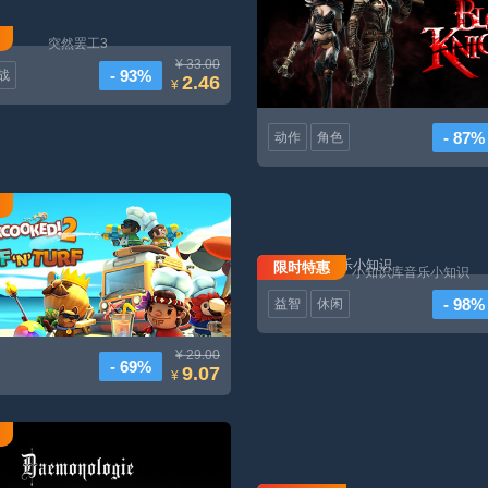
突然罢工3
¥ 33.00
- 93%
战
2.46
¥
- 87%
动作
角色
胡闹厨房 2 - 夏日海滩DLC
限时特惠
小知识库音乐小知识
- 98%
益智
休闲
¥ 29.00
- 69%
9.07
¥
Daemonologie