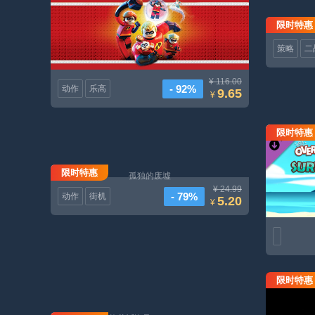
限时特惠
策略
二
¥ 116.00
- 92%
动作
乐高
9.65
¥
限时特惠
限时特惠
孤独的废墟
¥ 24.99
- 79%
动作
街机
5.20
¥
限时特惠