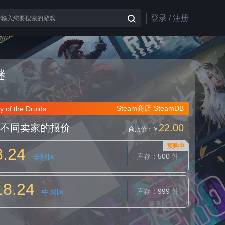
登录 / 注册
谜
Steam商店
SteamDB
 of the Druids
不同卖家的报价
22.00
商店价：
￥
预购单
8.24
库存：
500
件
全球区
18.24
库存：
999
件
中国区