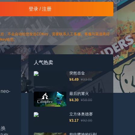
登录 / 注册
以后，不会自动给您发送CDKey，需要联系人工客服。客服与渠道商订
ey给您;
人气热卖
突然击金
¥4.49
¥33.00
 neo-
最后的篝火
¥4.30
¥58.00
立方体奥德赛
¥3.17
¥92.00
退换
前往髅地的行列