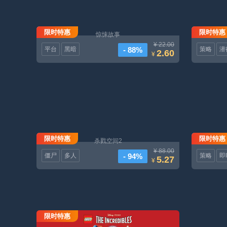
限时特惠
限时特惠
惊悚故事
¥ 22.00
- 88%
平台
黑暗
策略
潜
2.60
¥
限时特惠
限时特惠
杀戮空间2
¥ 88.00
- 94%
僵尸
多人
策略
即
5.27
¥
限时特惠
乐高超人