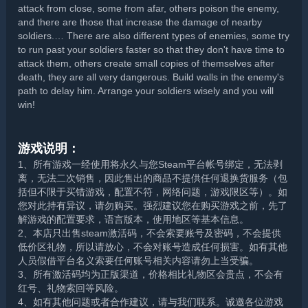
attack from close, some from afar, others poison the enemy,
and there are those that increase the damage of nearby
soldiers.… There are also different types of enemies, some try
to run past your soldiers faster so that they don't have time to
attack them, others create small copies of themselves after
death, they are all very dangerous. Build walls in the enemy's
path to delay him. Arrange your soldiers wisely and you will
win!
游戏说明：
1、所有游戏一经使用将永久与您Steam平台帐号绑定，无法剥
离，无法二次销售，因此售出的商品不提供任何退换货服务（包
括但不限于买错游戏，配置不符，网络问题，游戏限区等）。如
您对此持有异议，请勿购买。强烈建议您在购买游戏之前，先了
解游戏的配置要求，语言版本，使用地区等基本信息。
2、本店只出售steam激活码，不会索要账号及密码，不会提供
低价区礼物，所以请放心，不会对账号造成任何损害。如有其他
人员假借平台名义索要任何账号相关内容请勿上当受骗。
3、所有激活码均为正版渠道，价格相比礼物区会贵点，不会有
红号、礼物索回等风险。
4、如有其他问题或者合作建议，请与我们联系。诚邀各位游戏