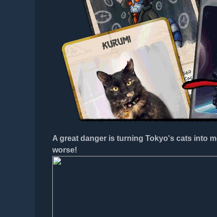
A great danger is turning Tokyo's cats into m
worse!