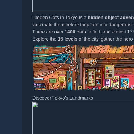
Hidden Cats in Tokyo is a
hidden object adve
vaccinate them before they turn into dangerous m
There are over
1400 cats
to find, and almost 17
Explore the
15 levels
of the city, gather the hero
Discover Tokyo's Landmarks