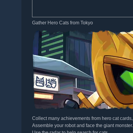
Gather Hero Cats from Tokyo
Collect many achievements from hero cat cards, m
Assemble your robot and face the giant monster.
Use the radar to help search for cats.