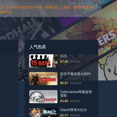
以后，不会自动给您发送CDKey，需要联系人工客服。客服与渠道商订
ey给您;
人气热卖
15天
¥7.46
¥45.00
狙击手幽灵战士契约
2
¥8.97
¥119.00
Safecracker终极益智
冒险
¥3.69
¥22.00
SlamIt弹球大比分
¥3.77
¥28.00