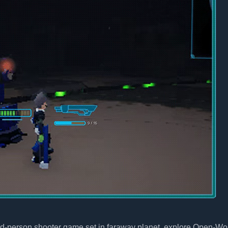
hird-person shooter game set in faraway planet. explore Open-Wo