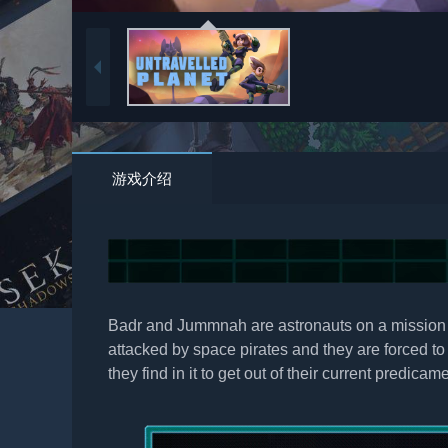
游戏介绍
Badr and Jummnah are astronauts on a mission to
attacked by space pirates and they are forced t
they find in it to get out of their current predicame