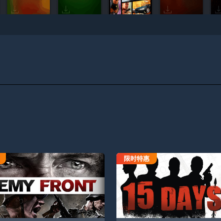
限时特惠
敌军前线
15天