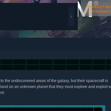
*预购单是您下单
货，然后在发送CDk
 the undiscovered areas of the galaxy, but their spacecraft is
o land on an unknown planet that they must explore and exploit 
nt.