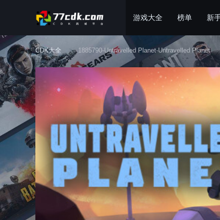
游戏大全
榜单
新
CDK大全
1885790-Untravelled Planet-Untravelled Planet