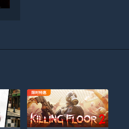
限时特惠
杀戮空间2