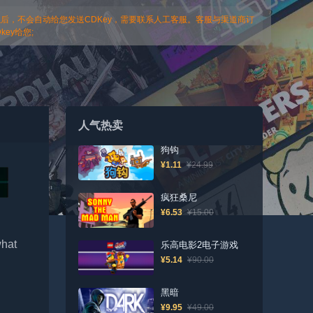
以后，不会自动给您发送CDKey，需要联系人工客服。客服与渠道商订
ey给您;
人气热卖
狗钩
¥1.11
¥24.99
疯狂桑尼
¥6.53
¥15.00
what
乐高电影2电子游戏
¥5.14
¥90.00
黑暗
¥9.95
¥49.00