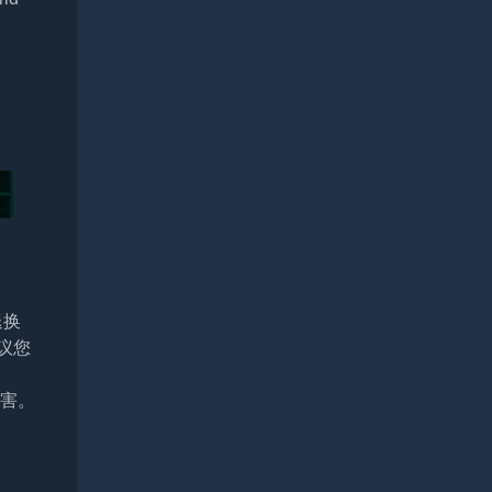
退换
议您
损害。