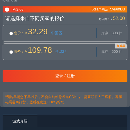
心理
可爱
Steam商店
SteamDB
MiSide
请选择来自不同卖家的报价
52.00
商店价：
￥
32.29
中国区
售价
：￥
库存：
398
件
预购单
109.78
全球区
售价
：￥
库存：
500
件
登录 / 注册
*预购单是您下单以后，不会自动给您发送CDKey，需要联系人工客服。客服
与渠道商订货，然后在发送CDkey给您;
游戏介绍