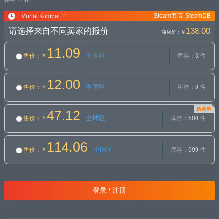
格斗
血腥
Steam商店
SteamDB
Mortal Kombat 11
请选择来自不同卖家的报价
138.00
商店价：
￥
11.09
中国区
售价
：￥
库存：
3
件
12.00
中国区
售价
：￥
库存：
8
件
预购单
47.12
全球区
售价
：￥
库存：
500
件
114.06
中国区
售价
：￥
库存：
999
件
登录 / 注册