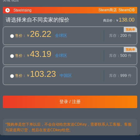
类魂
氛围
Steam商店
SteamDB
Steelrising
请选择来自不同卖家的报价
138.00
商店价：
￥
预购单
26.22
全球区
售价
：￥
库存：
200
件
预购单
43.19
全球区
售价
：￥
库存：
500
件
103.23
中国区
售价
：￥
库存：
999
件
登录 / 注册
*预购单是您下单以后，不会自动给您发送CDKey，需要联系人工客服。客服
与渠道商订货，然后在发送CDkey给您;