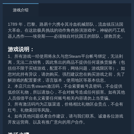
游戏介绍
1789 年，巴黎。路易十六携令其冷血机械部队，流血镇压法国
大革命。在这款极具挑战的动作角色扮演游戏中，神秘的巧工机
器人杰作——埃癸斯——必须独自对抗国王的部队，拯救历史。
游戏说明：
1、所有游戏一经使用将永久与您Steam平台帐号绑定，无法剥
离，无法二次销售，因此售出的商品不提供任何退换货服务（包
括但不限于买错游戏，配置不符，网络问题，游戏限区等）。如
您对此持有异议，请勿购买。强烈建议您在购买游戏之前，先了
解游戏的配置要求，语言版本，使用地区等基本信息。
2、本店只出售steam激活码，不会索要账号及密码，不会提供
低价区礼物，所以请放心，不会对账号造成任何损害。如有其他
人员假借平台名义索要任何账号相关内容请勿上当受骗。
3、所有激活码均为正版渠道，价格相比礼物区会贵点，不会有
红号、礼物索回等风险。
4、如有其他问题或者合作建议，请与我们联系。诚邀各位游戏
开发运营商、以及有推广意向的用户合作。