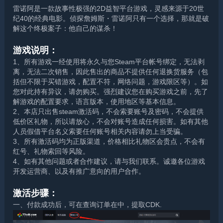
雷诺阿是一款故事性极强的2D益智平台游戏，灵感来源于20世
纪40的经典电影。侦探詹姆斯・雷诺阿只有一个选择，那就是破
解这个终极案子：他自己的谋杀！
游戏说明：
1、所有游戏一经使用将永久与您Steam平台帐号绑定，无法剥
离，无法二次销售，因此售出的商品不提供任何退换货服务（包
括但不限于买错游戏，配置不符，网络问题，游戏限区等）。如
您对此持有异议，请勿购买。强烈建议您在购买游戏之前，先了
解游戏的配置要求，语言版本，使用地区等基本信息。
2、本店只出售steam激活码，不会索要账号及密码，不会提供
低价区礼物，所以请放心，不会对账号造成任何损害。如有其他
人员假借平台名义索要任何账号相关内容请勿上当受骗。
3、所有激活码均为正版渠道，价格相比礼物区会贵点，不会有
红号、礼物索回等风险。
4、如有其他问题或者合作建议，请与我们联系。诚邀各位游戏
开发运营商、以及有推广意向的用户合作。
激活步骤：
一、付款成功后，可在查询订单在中，提取CDK.