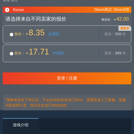
冒险
独立
Steam商店
SteamDB
Renoir
请选择来自不同卖家的报价
42.00
商店价：
￥
预购单
8.35
全球区
售价
：￥
库存：
500
件
17.71
中国区
售价
：￥
库存：
999
件
登录 / 注册
*预购单是您下单以后，不会自动给您发送CDKey，需要联系人工客服。客服
与渠道商订货，然后在发送CDkey给您;
游戏介绍