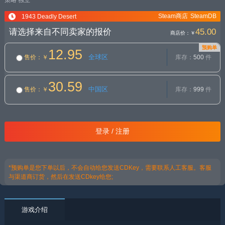
策略
独立
Steam商店
SteamDB
1943 Deadly Desert
请选择来自不同卖家的报价
45.00
商店价：
￥
预购单
12.95
全球区
售价
：￥
库存：
500
件
30.59
中国区
售价
：￥
库存：
999
件
登录 / 注册
*预购单是您下单以后，不会自动给您发送CDKey，需要联系人工客服。客服
与渠道商订货，然后在发送CDkey给您;
游戏介绍