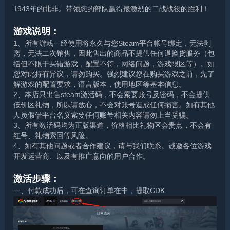
1943年的北非。带领您的部队赢得最激烈的二战战役的胜利！
游戏说明：
1、所有游戏一经使用将永久与您Steam平台帐号绑定，无法剥
离，无法二次销售，因此售出的商品不提供任何退换货服务（包
括但不限于买错游戏，配置不符，网络问题，游戏限区等）。如
您对此持有异议，请勿购买。强烈建议您在购买游戏之前，先了
解游戏的配置要求，语言版本，使用地区等基本信息。
2、本店只出售steam激活码，不会索要账号及密码，不会提供
低价区礼物，所以请放心，不会对账号造成任何损害。如有其他
人员假借平台名义索要任何账号相关内容请勿上当受骗。
3、所有激活码均为正版渠道，价格相比礼物区会贵点，不会有
红号、礼物索回等风险。
4、如有其他问题或者合作建议，请与我们联系。诚邀各位游戏
开发运营商、以及有推广意向的用户合作。
激活步骤：
一、付款成功后，可在查询订单在中，提取CDK.