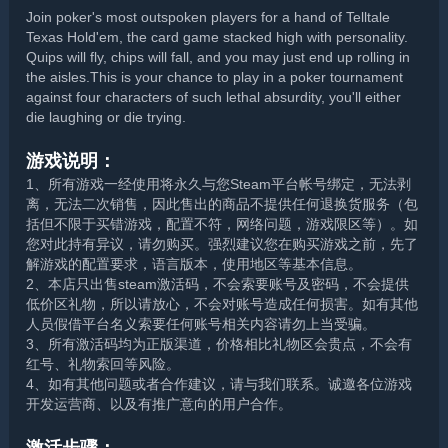
Join poker's most outspoken players for a hand of Telltale
Texas Hold'em, the card game stacked high with personality.
Quips will fly, chips will fall, and you may just end up rolling in
the aisles.This is your chance to play in a poker tournament
against four characters of such lethal absurdity, you'll either
die laughing or die trying.
游戏说明：
1、所有游戏一经使用将永久与您Steam平台帐号绑定，无法剥
离，无法二次销售，因此售出的商品不提供任何退换货服务（包
括但不限于买错游戏，配置不符，网络问题，游戏限区等）。如
您对此持有异议，请勿购买。强烈建议您在购买游戏之前，先了
解游戏的配置要求，语言版本，使用地区等基本信息。
2、本店只出售steam激活码，不会索要账号及密码，不会提供
低价区礼物，所以请放心，不会对账号造成任何损害。如有其他
人员假借平台名义索要任何账号相关内容请勿上当受骗。
3、所有激活码均为正版渠道，价格相比礼物区会贵点，不会有
红号、礼物索回等风险。
4、如有其他问题或者合作建议，请与我们联系。诚邀各位游戏
开发运营商、以及有推广意向的用户合作。
激活步骤：