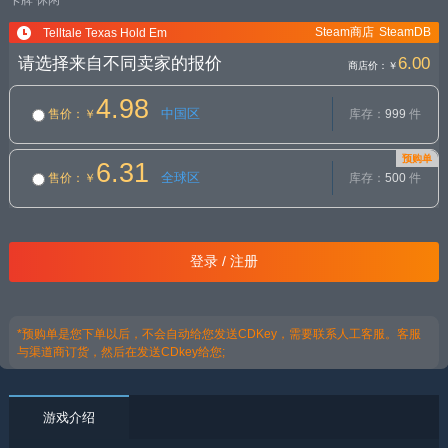
卡牌
休闲
Steam商店
SteamDB
Telltale Texas Hold Em
请选择来自不同卖家的报价
6.00
商店价：
￥
4.98
中国区
售价
：￥
库存：
999
件
预购单
6.31
全球区
售价
：￥
库存：
500
件
登录 / 注册
*预购单是您下单以后，不会自动给您发送CDKey，需要联系人工客服。客服
与渠道商订货，然后在发送CDkey给您;
游戏介绍