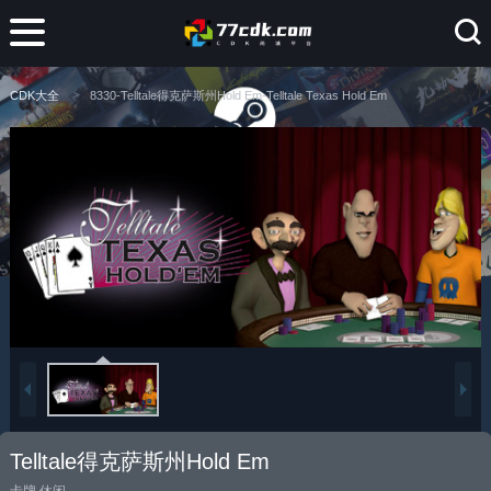
CDK大全
8330-Telltale得克萨斯州Hold Em-Telltale Texas Hold Em
Telltale得克萨斯州Hold Em