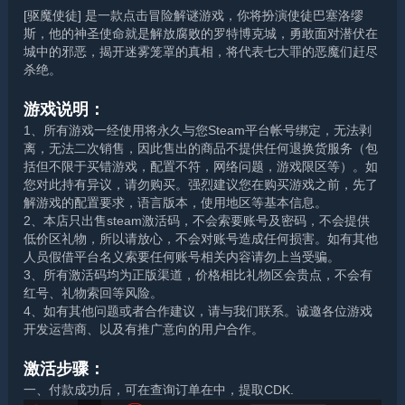
[驱魔使徒] 是一款点击冒险解谜游戏，你将扮演使徒巴塞洛缪
斯，他的神圣使命就是解放腐败的罗特博克城，勇敢面对潜伏在
城中的邪恶，揭开迷雾笼罩的真相，将代表七大罪的恶魔们赶尽
杀绝。
游戏说明：
1、所有游戏一经使用将永久与您Steam平台帐号绑定，无法剥
离，无法二次销售，因此售出的商品不提供任何退换货服务（包
括但不限于买错游戏，配置不符，网络问题，游戏限区等）。如
您对此持有异议，请勿购买。强烈建议您在购买游戏之前，先了
解游戏的配置要求，语言版本，使用地区等基本信息。
2、本店只出售steam激活码，不会索要账号及密码，不会提供
低价区礼物，所以请放心，不会对账号造成任何损害。如有其他
人员假借平台名义索要任何账号相关内容请勿上当受骗。
3、所有激活码均为正版渠道，价格相比礼物区会贵点，不会有
红号、礼物索回等风险。
4、如有其他问题或者合作建议，请与我们联系。诚邀各位游戏
开发运营商、以及有推广意向的用户合作。
激活步骤：
一、付款成功后，可在查询订单在中，提取CDK.