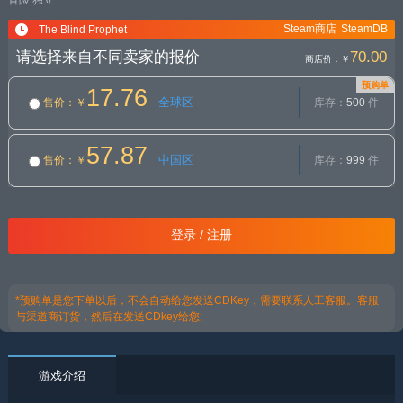
冒险
独立
Steam商店
SteamDB
The Blind Prophet
请选择来自不同卖家的报价
70.00
商店价：
￥
预购单
17.76
全球区
售价
：￥
库存：
500
件
57.87
中国区
售价
：￥
库存：
999
件
登录 / 注册
*预购单是您下单以后，不会自动给您发送CDKey，需要联系人工客服。客服
与渠道商订货，然后在发送CDkey给您;
游戏介绍