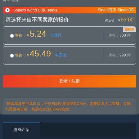
网球
体育
Steam商店
SteamDB
Smoots World Cup Tennis
请选择来自不同卖家的报价
55.00
商店价：
￥
预购单
5.24
全球区
售价
：￥
库存：
500
件
45.49
中国区
售价
：￥
库存：
999
件
登录 / 注册
*预购单是您下单以后，不会自动给您发送CDKey，需要联系人工客服。客服
与渠道商订货，然后在发送CDkey给您;
游戏介绍