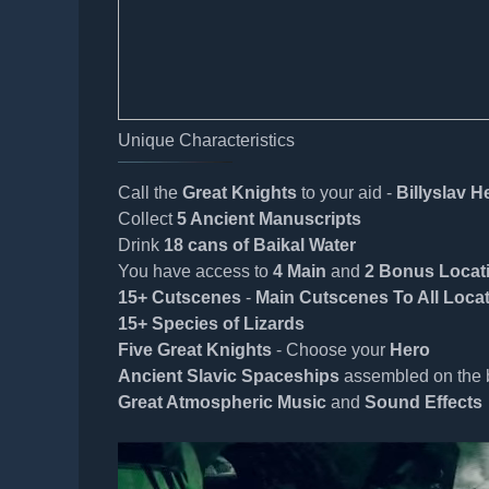
Unique Characteristics
Call the
Great Knights
to your aid -
Billyslav H
Collect
5 Ancient Manuscripts
Drink
18 cans of Baikal Water
You have access to
4 Main
and
2 Bonus Locat
15+ Cutscenes
-
Main Cutscenes To All Loca
15+ Species of Lizards
Five Great Knights
- Choose your
Hero
Ancient Slavic Spaceships
assembled on the 
Great Atmospheric Music
and
Sound Effects