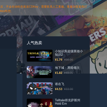
以后，不会自动给您发送CDKey，需要联系人工客服。客服与渠道商订
ey给您;
人气热卖
小知识库超级英雄小
知识2
¥1.79
¥56.00
地下城：黑暗领主
¥1.82
¥49.00
谁在飞
¥4.53
¥33.00
Telltale得克萨斯州
Hold Em