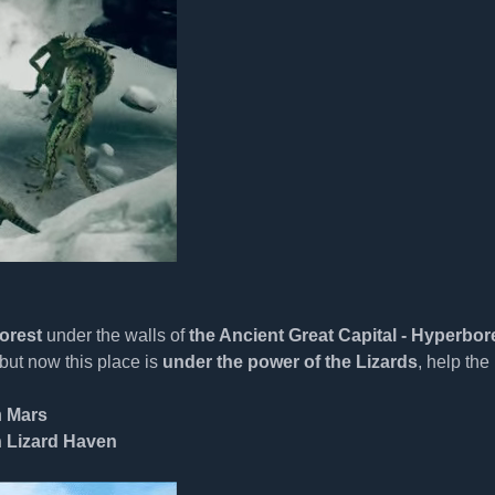
orest
under the walls of
the Ancient Great Capital - Hyperbor
but now this place is
under the power of the Lizards
, help the
n
Mars
n Lizard Haven