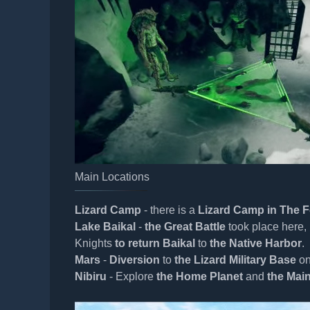
Main Locations
Lizard Camp
- there is a
Lizard Camp in The F
Lake Baikal
-
the Great Battle
took place here, 
Knights
to return Baikal
to
the Native Harbor
.
Mars
-
Diversion
to
the Lizard Military Base
o
Nibiru
- Explore
the Home Planet
and
the Mai