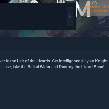
*预购单是您下单
货，然后在发送CDk
ver
in
the Lair of the Lizards
. Get
Intelligence
for your
Knight
e base, take the
Baikal Water
and
Destroy the Lizard Base
!