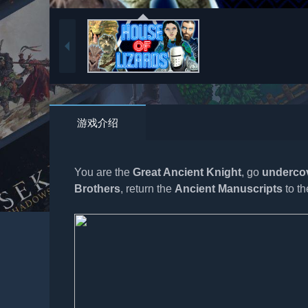
游戏介绍
You are the
Great Ancient Knight
, go
underco
Brothers
, return the
Ancient Manuscripts
to th