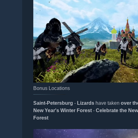
Bonus Locations
Saint-Petersburg
-
Lizards
have taken
over th
New Year's Winter Forest
-
Celebrate the Ne
Forest