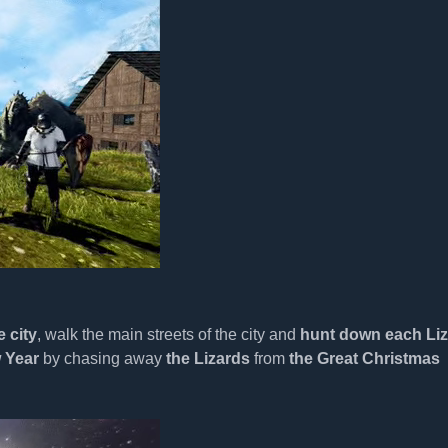
e city
, walk the main streets of the city and
hunt down each Liz
w Year
by chasing away
the Lizards
from
the Great Christmas