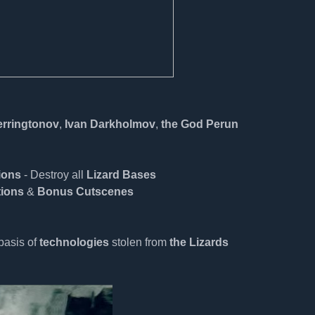
erringtonov
,
Ivan Darkholmov
,
the God Perun
ions
- Destroy all
Lizard Bases
tions
&
Bonus Cutscenes
basis of
technologies
stolen from
the Lizards