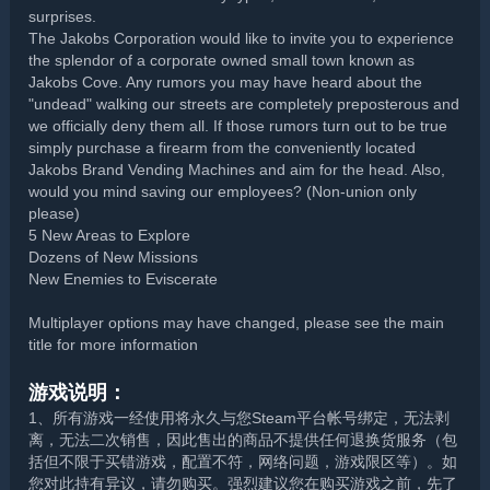
surprises.
The Jakobs Corporation would like to invite you to experience
the splendor of a corporate owned small town known as
Jakobs Cove. Any rumors you may have heard about the
"undead" walking our streets are completely preposterous and
we officially deny them all. If those rumors turn out to be true
simply purchase a firearm from the conveniently located
Jakobs Brand Vending Machines and aim for the head. Also,
would you mind saving our employees? (Non-union only
please)
5 New Areas to Explore
Dozens of New Missions
New Enemies to Eviscerate
Multiplayer options may have changed, please see the main
title for more information
游戏说明：
1、所有游戏一经使用将永久与您Steam平台帐号绑定，无法剥
离，无法二次销售，因此售出的商品不提供任何退换货服务（包
括但不限于买错游戏，配置不符，网络问题，游戏限区等）。如
您对此持有异议，请勿购买。强烈建议您在购买游戏之前，先了