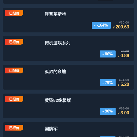
已报价
泽普基斯特
¥76.00
- -164%
200.63
¥
已报价
街机游戏系列
¥6.00
- 86%
0.86
¥
已报价
孤独的废墟
¥24.99
- 79%
5.20
¥
已报价
黄昏82终极版
¥29.00
- 90%
3.00
¥
已报价
国防军