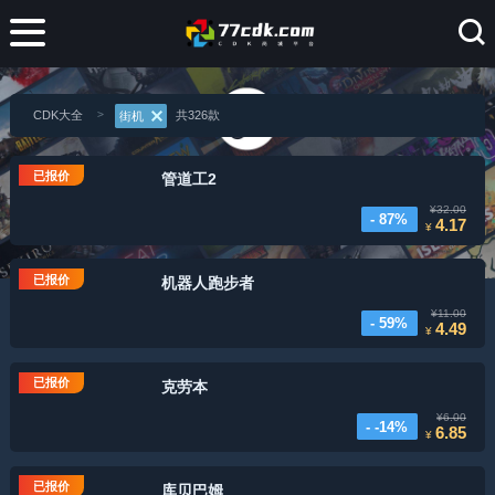
CDK大全
共326款
街机
已报价
管道工2
¥32.00
- 87%
4.17
¥
已报价
机器人跑步者
¥11.00
- 59%
4.49
¥
已报价
克劳本
¥6.00
- -14%
6.85
¥
已报价
库贝巴姆