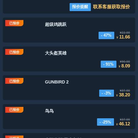
联系客服获取报价
报价提醒
已报价
超级鸡跳跃
¥22.00
- 47%
11.66
¥
已报价
大头盔英雄
¥90.00
- 91%
8.09
¥
已报价
GUNBIRD 2
¥37.00
- -3%
38.20
¥
已报价
鸟鸟
¥37.00
- -25%
46.12
¥