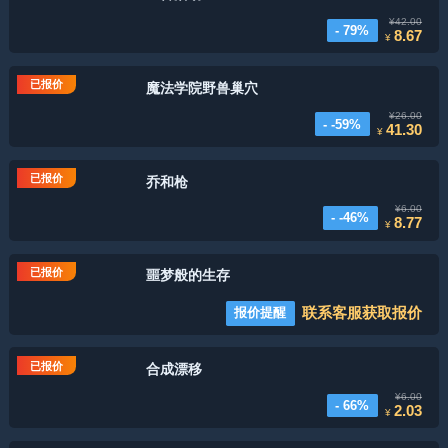
¥42.00
- 79%
8.67
¥
已报价
魔法学院野兽巢穴
¥26.00
- -59%
41.30
¥
已报价
乔和枪
¥6.00
- -46%
8.77
¥
已报价
噩梦般的生存
联系客服获取报价
报价提醒
已报价
合成漂移
¥6.00
- 66%
2.03
¥