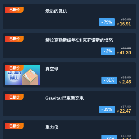
已报价
最后的复仇
¥80.00
- 79%
16.91
¥
已报价
赫拉克勒斯编年史II克罗诺斯的愤怒
¥42.00
- 2%
41.30
¥
已报价
真空球
¥13.00
- 81%
2.46
¥
已报价
Gravitar已重新充电
¥37.00
- 39%
22.47
¥
已报价
重力仪
¥42.00
- 77%