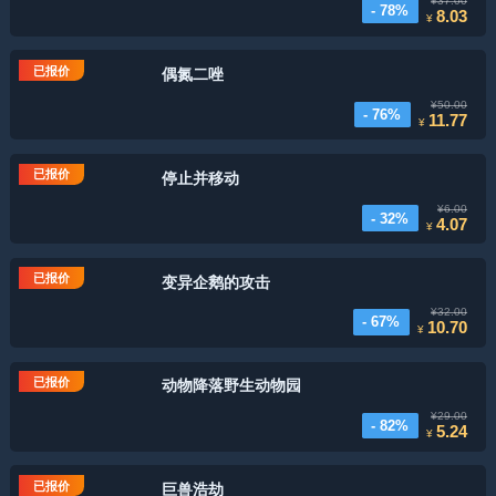
¥37.00
- 78%
8.03
¥
已报价
偶氮二唑
¥50.00
- 76%
11.77
¥
已报价
停止并移动
¥6.00
- 32%
4.07
¥
已报价
变异企鹅的攻击
¥32.00
- 67%
10.70
¥
已报价
动物降落野生动物园
¥29.00
- 82%
5.24
¥
已报价
巨兽浩劫