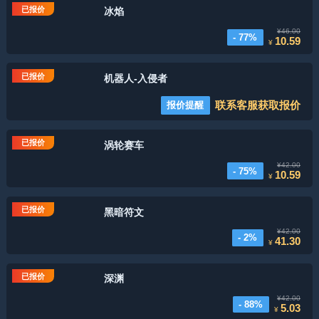
已报价
冰焰
¥46.00
- 77%
10.59
¥
已报价
机器人-入侵者
联系客服获取报价
报价提醒
已报价
涡轮赛车
¥42.00
- 75%
10.59
¥
已报价
黑暗符文
¥42.00
- 2%
41.30
¥
已报价
深渊
¥42.00
- 88%
5.03
¥