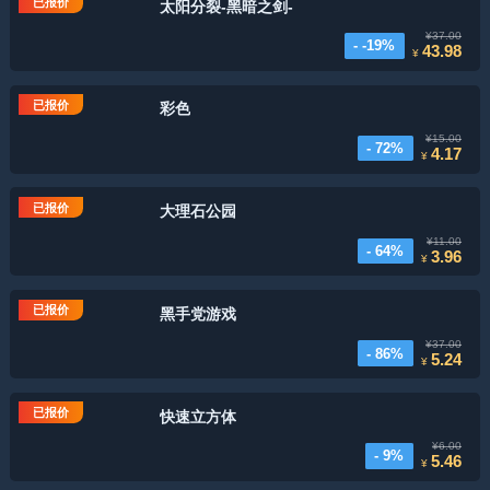
已报价
太阳分裂-黑暗之剑-
¥37.00
- -19%
43.98
¥
已报价
彩色
¥15.00
- 72%
4.17
¥
已报价
大理石公园
¥11.00
- 64%
3.96
¥
已报价
黑手党游戏
¥37.00
- 86%
5.24
¥
已报价
快速立方体
¥6.00
- 9%
5.46
¥