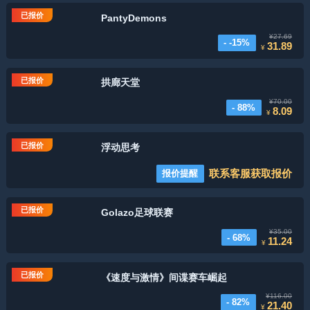
已报价
PantyDemons
¥27.69
- -15%
31.89
¥
已报价
拱廊天堂
¥70.00
- 88%
8.09
¥
已报价
浮动思考
联系客服获取报价
报价提醒
已报价
Golazo足球联赛
¥35.00
- 68%
11.24
¥
已报价
《速度与激情》间谍赛车崛起
¥116.00
- 82%
21.40
¥