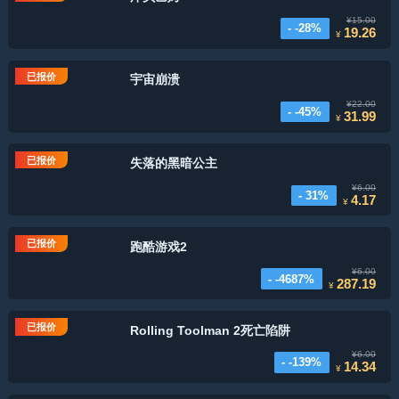
¥15.00
- -28%
19.26
¥
已报价
宇宙崩溃
¥22.00
- -45%
31.99
¥
已报价
失落的黑暗公主
¥6.00
- 31%
4.17
¥
已报价
跑酷游戏2
¥6.00
- -4687%
287.19
¥
已报价
Rolling Toolman 2死亡陷阱
¥6.00
- -139%
14.34
¥