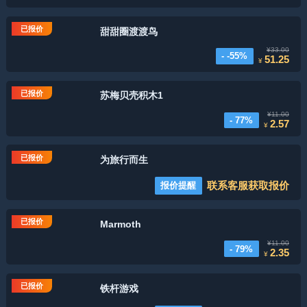
已报价
甜甜圈渡渡鸟
¥33.00
- -55%
51.25
¥
已报价
苏梅贝壳积木1
¥11.00
- 77%
2.57
¥
已报价
为旅行而生
联系客服获取报价
报价提醒
已报价
Marmoth
¥11.00
- 79%
2.35
¥
已报价
铁杆游戏