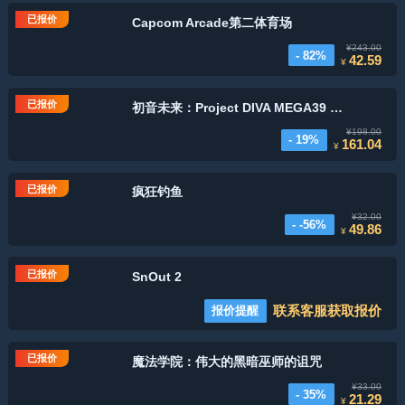
已报价
Capcom Arcade第二体育场
¥243.00
- 82%
42.59
¥
已报价
初音未来：Project DIVA MEGA39 标准版
¥198.00
- 19%
161.04
¥
已报价
疯狂钓鱼
¥32.00
- -56%
49.86
¥
已报价
SnOut 2
联系客服获取报价
报价提醒
已报价
魔法学院：伟大的黑暗巫师的诅咒
¥33.00
- 35%
21.29
¥