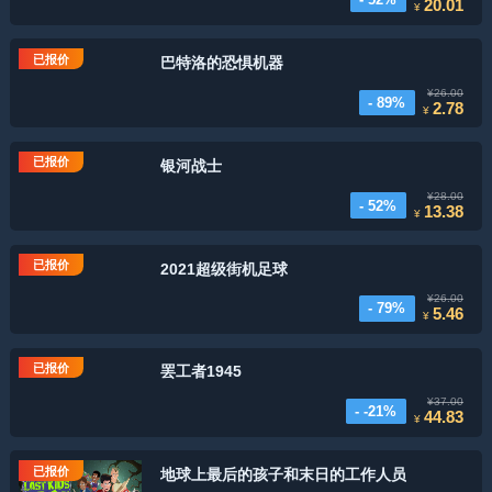
20.01
¥
已报价
巴特洛的恐惧机器
¥26.00
- 89%
2.78
¥
已报价
银河战士
¥28.00
- 52%
13.38
¥
已报价
2021超级街机足球
¥26.00
- 79%
5.46
¥
已报价
罢工者1945
¥37.00
- -21%
44.83
¥
已报价
地球上最后的孩子和末日的工作人员