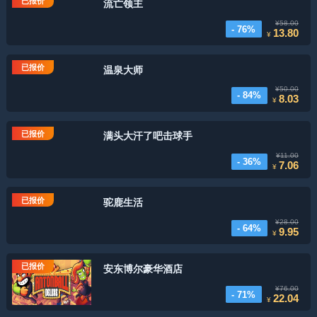
已报价
流亡领主
¥58.00
- 76%
13.80
¥
已报价
温泉大师
¥50.00
- 84%
8.03
¥
已报价
满头大汗了吧击球手
¥11.00
- 36%
7.06
¥
已报价
驼鹿生活
¥28.00
- 64%
9.95
¥
已报价
安东博尔豪华酒店
¥76.00
- 71%
22.04
¥