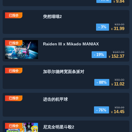
9.84
¥
已报价
突然喵喵2
¥33.00
- 3%
31.99
¥
已报价
Raiden III x Mikado MANIAX
¥187.00
- 19%
152.37
¥
已报价
加菲尔德烤宽面条派对
¥90.00
- 88%
11.02
¥
已报价
进击的机甲球
¥58.99
- 76%
14.45
¥
已报价
尼克全明星斗殴2