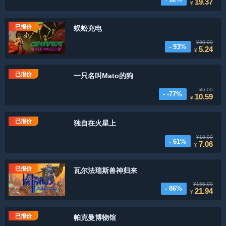
19.37
¥
已报价
蜈蚣充电
¥80.00
- 93%
5.24
¥
已报价
一只名叫Mato的狗
¥6.00
- -77%
10.59
¥
已报价
独自在火星上
¥18.00
- 61%
7.06
¥
已报价
瓦尔法瑞斯兽神归来
¥156.00
- 86%
21.94
¥
已报价
帕克曼博物馆