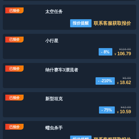
已报价
太空任务
联系客服获取报价
报价提醒
已报价
小行星
¥116.00
- 8%
106.79
¥
已报价
纳什赛车3漂流者
¥6.00
- -210%
18.62
¥
已报价
新型坦克
¥42.00
- 75%
10.59
¥
已报价
蠕虫杀手