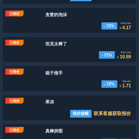
已报价
贪婪的泡沫
¥15.00
- 72%
4.17
¥
已报价
坦克太棒了
¥37.00
- 71%
10.59
¥
已报价
箱子推手
¥6.00
- 72%
1.71
¥
已报价
果冻
联系客服获取报价
报价提醒
已报价
真棒拼图