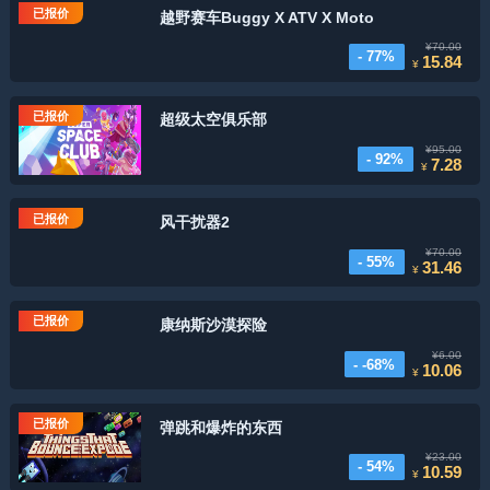
已报价
越野赛车Buggy X ATV X Moto
¥70.00
- 77%
15.84
¥
已报价
超级太空俱乐部
¥95.00
- 92%
7.28
¥
已报价
风干扰器2
¥70.00
- 55%
31.46
¥
已报价
康纳斯沙漠探险
¥6.00
- -68%
10.06
¥
已报价
弹跳和爆炸的东西
¥23.00
- 54%
10.59
¥