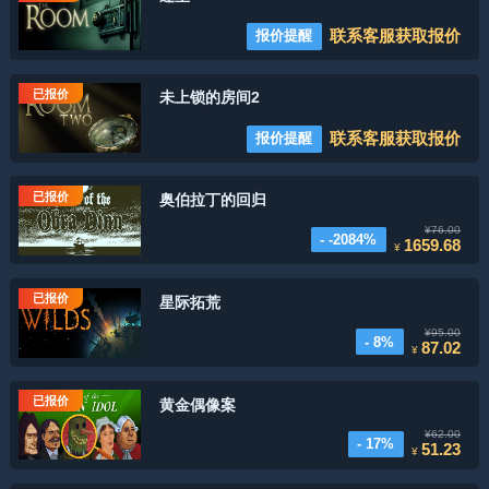
联系客服获取报价
报价提醒
已报价
未上锁的房间2
联系客服获取报价
报价提醒
已报价
奥伯拉丁的回归
¥76.00
- -2084%
1659.68
¥
已报价
星际拓荒
¥95.00
- 8%
87.02
¥
已报价
黄金偶像案
¥62.00
- 17%
51.23
¥