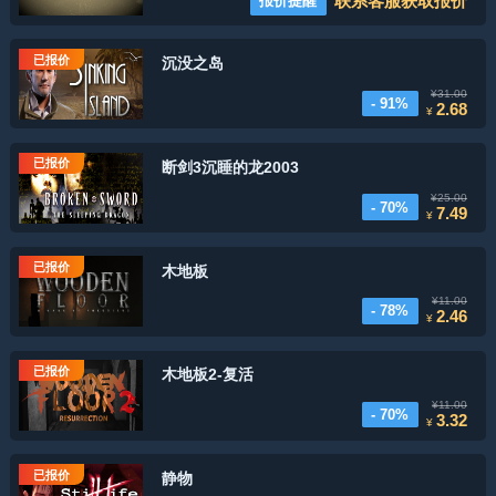
联系客服获取报价
报价提醒
已报价
沉没之岛
¥31.00
- 91%
2.68
¥
已报价
断剑3沉睡的龙2003
¥25.00
- 70%
7.49
¥
已报价
木地板
¥11.00
- 78%
2.46
¥
已报价
木地板2-复活
¥11.00
- 70%
3.32
¥
已报价
静物