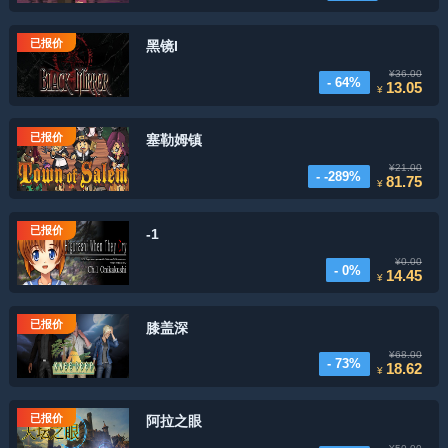
已报价
黑镜I
¥36.00
- 64%
13.05
¥
已报价
塞勒姆镇
¥21.00
- -289%
81.75
¥
已报价
-1
¥0.00
- 0%
14.45
¥
已报价
膝盖深
¥68.00
- 73%
18.62
¥
已报价
阿拉之眼