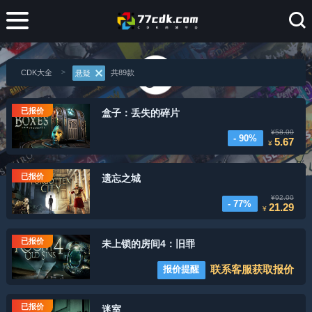
CDK大全
共89款
悬疑
已报价
盒子：丢失的碎片
¥58.00
- 90%
5.67
¥
已报价
遗忘之城
¥92.00
- 77%
21.29
¥
已报价
未上锁的房间4：旧罪
联系客服获取报价
报价提醒
已报价
迷室