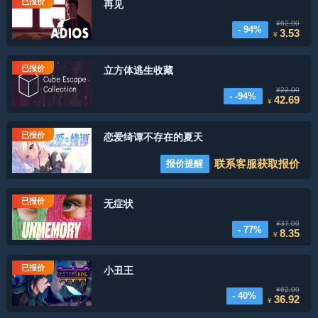
已报价
再见
¥62.00
- 94%
3.53
¥
已报价
立方体逃生收藏
¥22.00
- -94%
42.69
¥
已报价
恋爱绮谭不存在的夏天
联系客服获取报价
报价提醒
已报价
无症状
¥37.00
- 77%
8.35
¥
已报价
小丑王
¥62.00
- 40%
36.92
¥