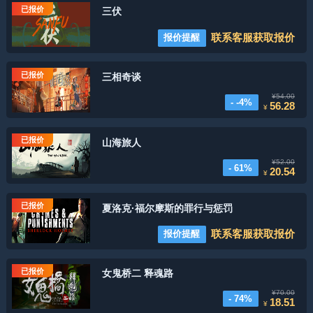
已报价
三伏
联系客服获取报价
报价提醒
已报价
三相奇谈
¥54.00
- -4%
56.28
¥
已报价
山海旅人
¥52.00
- 61%
20.54
¥
已报价
夏洛克·福尔摩斯的罪行与惩罚
联系客服获取报价
报价提醒
已报价
女鬼桥二 释魂路
¥70.00
- 74%
18.51
¥