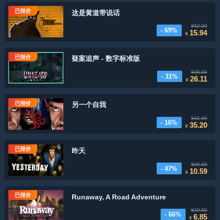
已报价
这是黄道带说话
¥52.00
- 69%
15.94
¥
已报价
疑案追声 - 数字标准版
¥38.00
- 31%
26.11
¥
已报价
另一个自我
¥42.00
- 16%
35.20
¥
已报价
昨天
¥20.00
- 47%
10.59
¥
已报价
Runaway, A Road Adventure
¥20.00
- 66%
6.85
¥