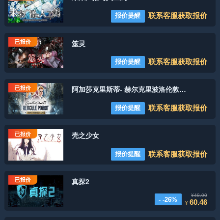
联系客服获取报价
报价提醒
已报价
筮灵
联系客服获取报价
报价提醒
已报价
阿加莎克里斯蒂- 赫尔克里波洛伦敦案件
联系客服获取报价
报价提醒
已报价
壳之少女
联系客服获取报价
报价提醒
已报价
真探2
¥48.00
- -26%
60.46
¥