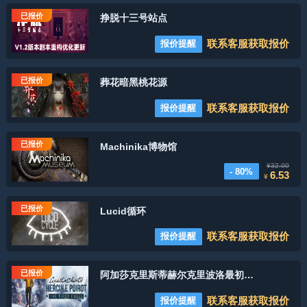
已报价
挣脱十三号站点
联系客服获取报价
报价提醒
已报价
葬花暗黑桃花源
联系客服获取报价
报价提醒
已报价
Machinika博物馆
¥32.00
- 80%
6.53
¥
已报价
Lucid循环
联系客服获取报价
报价提醒
已报价
阿加莎克里斯蒂赫尔克里波洛最初的案件
联系客服获取报价
报价提醒