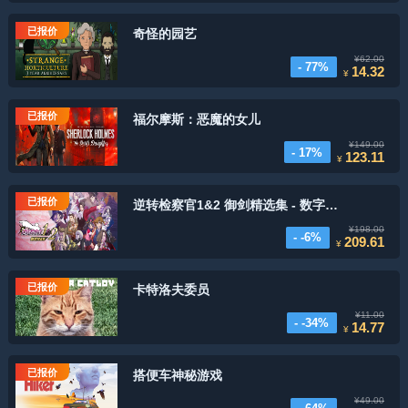
已报价
奇怪的园艺
¥62.00
- 77%
14.32
¥
已报价
福尔摩斯：恶魔的女儿
¥149.00
- 17%
123.11
¥
已报价
逆转检察官1&2 御剑精选集 - 数字标准版
¥198.00
- -6%
209.61
¥
已报价
卡特洛夫委员
¥11.00
- -34%
14.77
¥
已报价
搭便车神秘游戏
¥49.00