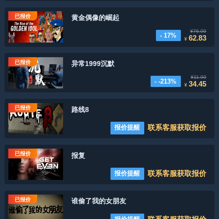
已报价
黄金偶像的崛起
¥76.00
- 17%
62.83
¥
已报价
异常1999沉默
¥11.00
- -213%
34.45
¥
已报价
路线8
联系客服获取报价
报价提醒
已报价
报复
联系客服获取报价
报价提醒
已报价
谁偷了我的女朋友