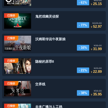
¥65.00
- 61%
25.15
¥
已报价
鬼把戏幽灵侦探
¥228.00
- 77%
52.97
¥
已报价
沃姆斯传说午夜新娘
¥38.00
- 16%
31.99
¥
已报价
隐秘的原罪8
¥29.00
- 21%
22.89
¥
已报价
交界线
¥58.00
- 38%
35.95
¥
已报价
未来广播与人工鸽