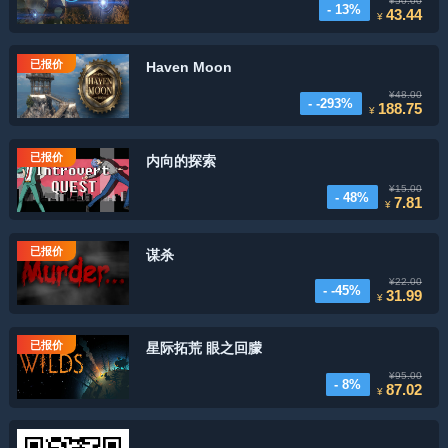
¥50.00
- 13%
43.44
¥
已报价
Haven Moon
¥48.00
- -293%
188.75
¥
已报价
内向的探索
¥15.00
- 48%
7.81
¥
已报价
谋杀
¥22.00
- -45%
31.99
¥
已报价
星际拓荒 眼之回朦
¥95.00
- 8%
87.02
¥