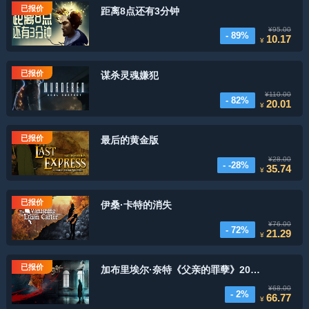
已报价
距离8点还有3分钟
¥95.00
- 89%
10.17
¥
已报价
谋杀灵魂嫌犯
¥110.00
- 82%
20.01
¥
已报价
最后的黄金版
¥28.00
- -28%
35.74
¥
已报价
伊桑·卡特的消失
¥76.00
- 72%
21.29
¥
已报价
加布里埃尔·奈特《父亲的罪孽》20周年纪念版
¥68.00
- 2%
66.77
¥