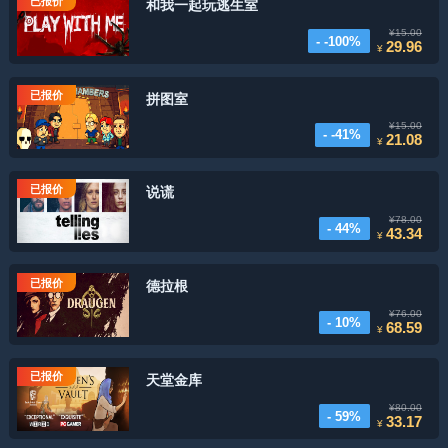
已报价
和我一起玩逃生室
¥15.00
- -100%
29.96
¥
已报价
拼图室
¥15.00
- -41%
21.08
¥
已报价
说谎
¥78.00
- 44%
43.34
¥
已报价
德拉根
¥76.00
- 10%
68.59
¥
已报价
天堂金库
¥80.00
- 59%
33.17
¥