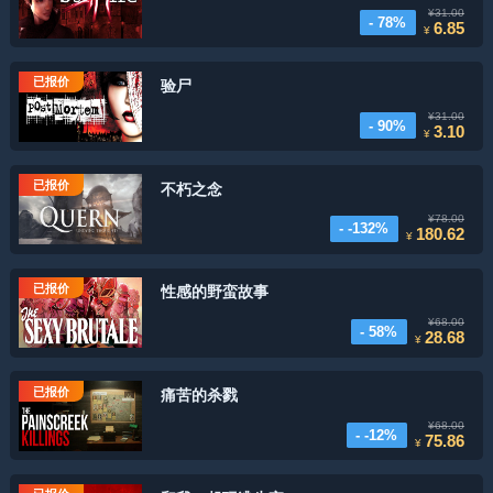
¥31.00
- 78%
6.85
¥
已报价
验尸
¥31.00
- 90%
3.10
¥
已报价
不朽之念
¥78.00
- -132%
180.62
¥
已报价
性感的野蛮故事
¥68.00
- 58%
28.68
¥
已报价
痛苦的杀戮
¥68.00
- -12%
75.86
¥