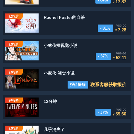
- 64%
17.87
¥
已报价
Rachel Foster的自杀
¥80.00
- 91%
7.28
¥
已报价
小林侦探视觉小说
¥83.00
- 37%
52.11
¥
已报价
小家伙-视觉小说
联系客服获取报价
报价提醒
已报价
12分钟
¥95.00
- 37%
59.60
¥
已报价
几乎消失了