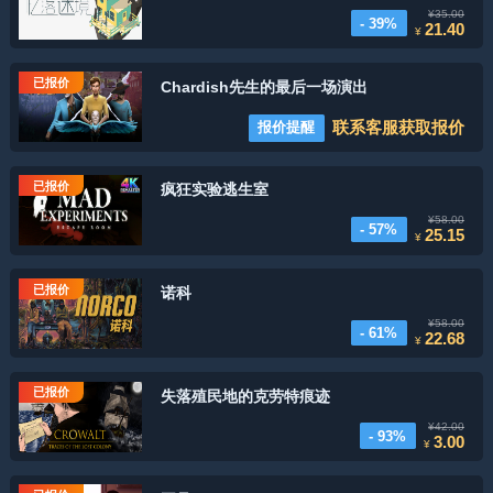
¥35.00
- 39%
21.40
¥
已报价
Chardish先生的最后一场演出
联系客服获取报价
报价提醒
已报价
疯狂实验逃生室
¥58.00
- 57%
25.15
¥
已报价
诺科
¥58.00
- 61%
22.68
¥
已报价
失落殖民地的克劳特痕迹
¥42.00
- 93%
3.00
¥