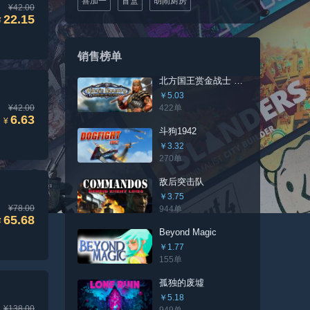
喜加一
盲盒
胡闹厨房
¥42.00
22.15
¥
销售榜单
北方国王赏金战士 北瓦尔哈拉版升级版（需要有本体）
￥5.03
¥42.00
422单
6.63
¥
斗狗1942
￥3.32
270单
敌后突击队
￥3.75
¥78.00
944单
65.68
¥
Beyond Magic
￥1.77
155单
孤独的废墟
￥5.18
¥138.00
949单