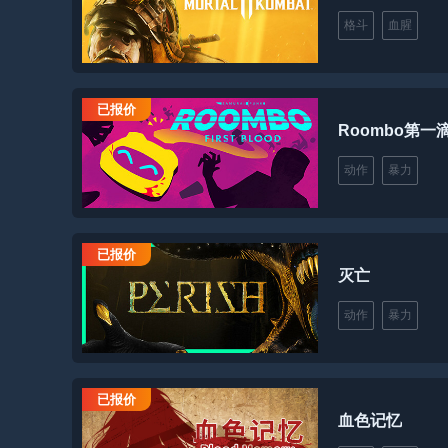
格斗
血腥
已报价
Roombo第一
动作
暴力
已报价
灭亡
动作
暴力
已报价
血色记忆