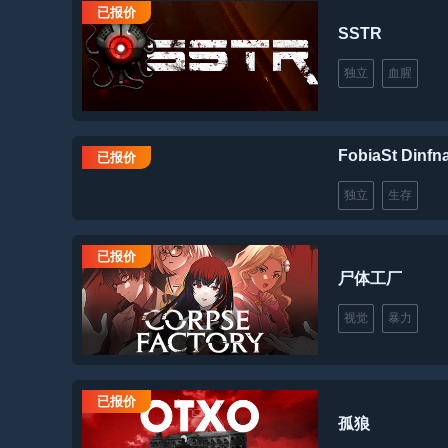
已报价
SSTR
独立
血腥
FobiaSt Dinf
已报价
独立
生存
已报价
尸体工厂
视觉
暴力
已报价
孤狼