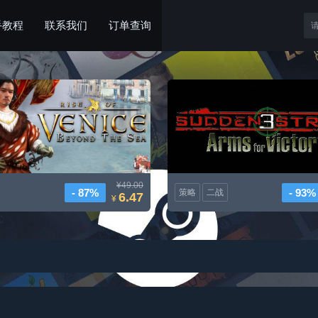
手教程
联系我们
订单查询
威尼斯崛起：远航
突然罢工3
¥49.00
- 87%
- 93%
策略
二战
6.47
¥