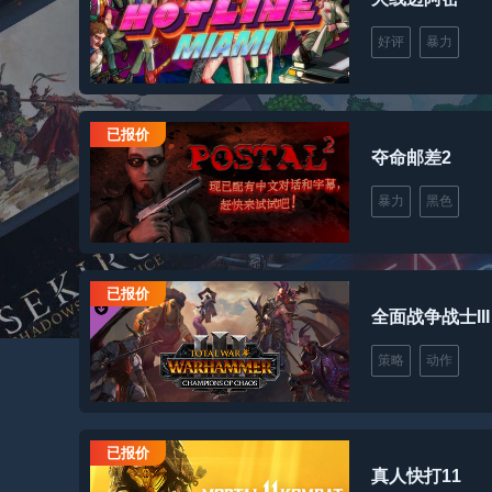
好评
暴力
已报价
夺命邮差2
暴力
黑色
已报价
全面战争战士III
策略
动作
已报价
真人快打11