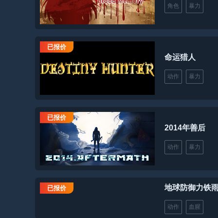
角色
暴力
已报价
命运猎人
动作
暴力
已报价
2014年善后
动作
暴力
地球防御力铁
已报价
动作
血腥