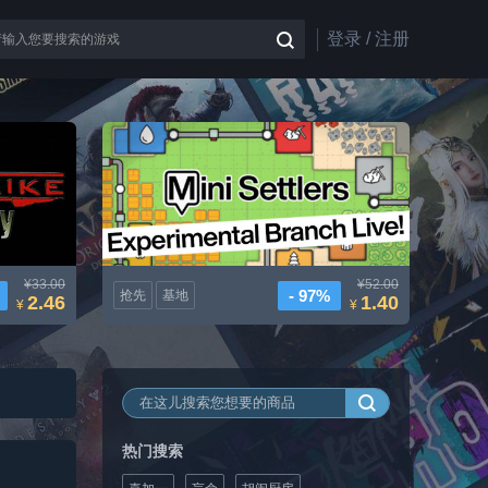
登录 / 注册
小小城建
¥33.00
¥52.00
- 97%
抢先
基地
冒险
2.46
1.40
¥
¥
热门搜索