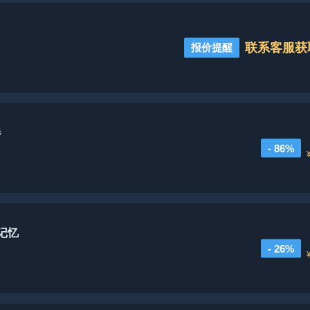
联系客服获
报价提醒
器
- 86%
记忆
- 26%