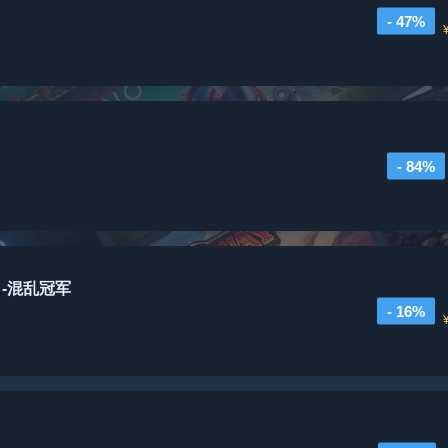
- 47%
- 84%
 -混乱冠军
- 16%