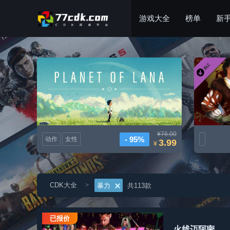
游戏大全
榜单
新
拉娜星球
¥76.00
- 95%
动作
女性
3.99
¥
CDK大全
共113款
暴力
已报价
火线迈阿密