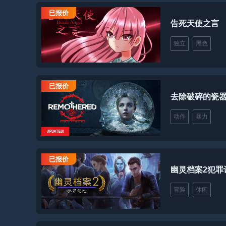
已报价
告死天使之言
独立
黑色
已报价
去除破碎的瓷
动作
暴力
已报价
幽灵档案2犯罪
冒险
休闲