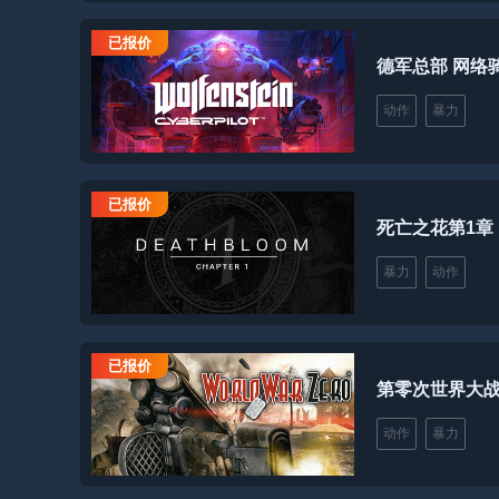
已报价
德军总部 网络骑
动作
暴力
已报价
死亡之花第1章
暴力
动作
已报价
第零次世界大
动作
暴力