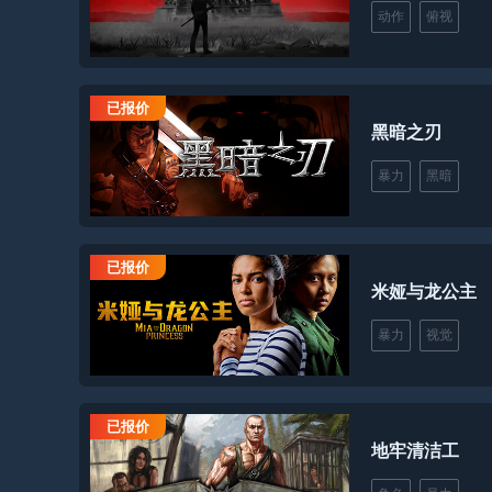
动作
俯视
已报价
黑暗之刃
暴力
黑暗
已报价
米娅与龙公主
暴力
视觉
已报价
地牢清洁工