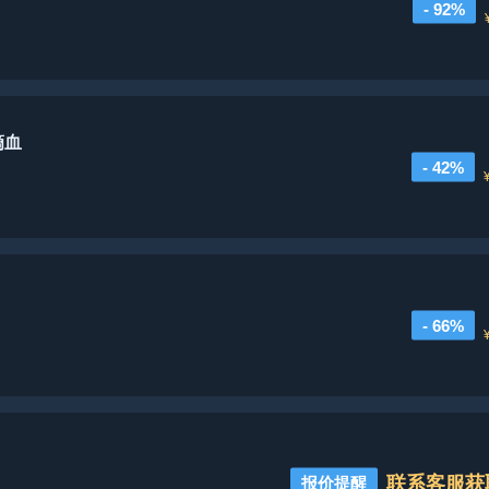
- 92%
滴血
- 42%
- 66%
联系客服获
报价提醒