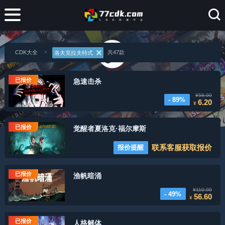
CDK大全
共47款
洛夫克拉夫特式
已报价
急速击杀
¥58.00
- 89%
6.20
¥
已报价
觉醒者夏洛克·福尔摩斯
联系客服获取报价
报价提醒
已报价
渔帆暗涌
¥110.00
- 49%
56.60
¥
已报价
人格解体