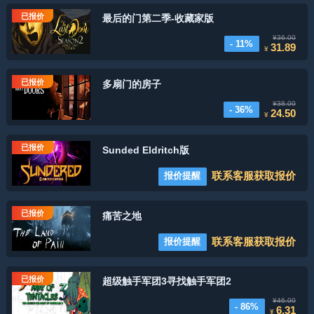
已报价
最后的门第二季-收藏家版
¥36.00
- 11%
31.89
¥
已报价
多扇门的房子
¥38.00
- 36%
24.50
¥
已报价
Sunded Eldritch版
联系客服获取报价
报价提醒
已报价
痛苦之地
联系客服获取报价
报价提醒
已报价
超级触手军团3寻找触手军团2
¥46.00
- 86%
6.31
¥