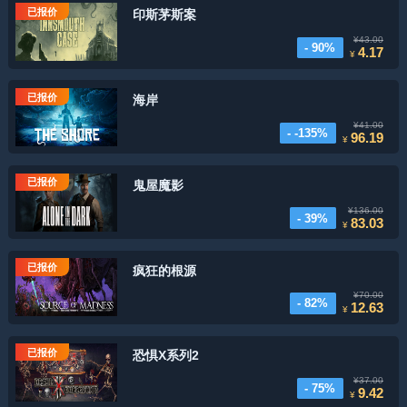
已报价
印斯茅斯案
¥43.00
- 90%
4.17
¥
已报价
海岸
¥41.00
- -135%
96.19
¥
已报价
鬼屋魔影
¥136.00
- 39%
83.03
¥
已报价
疯狂的根源
¥70.00
- 82%
12.63
¥
已报价
恐惧X系列2
¥37.00
- 75%
9.42
¥