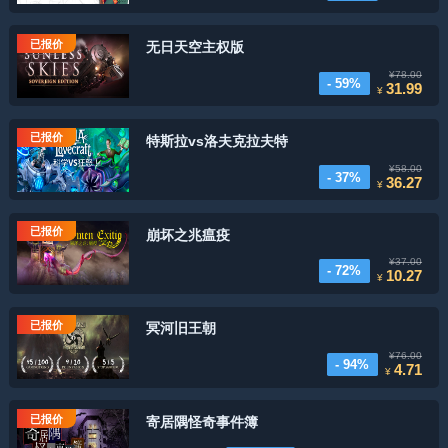
已报价
无日天空主权版
¥78.00
- 59%
31.99
¥
已报价
特斯拉vs洛夫克拉夫特
¥58.00
- 37%
36.27
¥
已报价
崩坏之兆瘟疫
¥37.00
- 72%
10.27
¥
已报价
冥河旧王朝
¥76.00
- 94%
4.71
¥
已报价
寄居隅怪奇事件簿