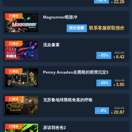
- 69%
22.26
¥
已报价
Magrunner暗脉冲
联系客服获取报价
报价提醒
已报价
流血像素
¥42.00
- 85%
6.42
¥
已报价
Penny Arcades在黑暗的雨滑沉淀3
¥11.00
- 65%
3.85
¥
已报价
克苏鲁地球黑暗角落的呼唤
¥20.00
- -4%
20.87
¥
已报价
原谅我爸爸2