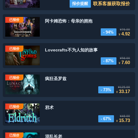
联系客服获取报价
报价提醒
已报价
阿卡姆恐怖：母亲的拥抱
¥76.00
- 94%
4.92
¥
已报价
Lovecrafts不为人知的故事
¥58.00
- 87%
7.60
¥
已报价
疯狂圣罗兹
¥125.00
- 73%
33.17
¥
已报价
邪术
¥48.00
- 67%
15.73
¥
已报价
混乱长老