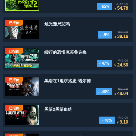
¥156.00
- 65%
54.78
¥
已报价
烛光迷局悲鸣
¥36.00
- -9%
39.16
¥
已报价
蠕行的恐惧克苏鲁选集
¥46.00
- 47%
24.50
¥
已报价
黑暗在1追求洛思·诺尔德
¥33.00
- -46%
48.04
¥
已报价
黑暗2黑暗血统
¥42.00
- 78%
9.10
¥