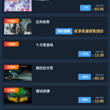
¥68.00
- 7%
63.56
¥
已报价
忘却前夜
联系客服获取报价
报价提醒
已报价
十月夜游戏
¥46.00
- 71%
13.38
¥
已报价
疯狂的月亮
¥93.89
- 36%
60.13
¥
已报价
搅动深渊
¥92.00
- 85%
13.80
¥