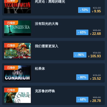
已报价
死灵论：黑暗的曙光
¥21.00
- 53%
9.95
¥
已报价
没有阳光的大海
¥65.00
- 65%
22.68
¥
已报价
我们需要更深入
¥54.00
- -96%
105.93
¥
已报价
松果体
¥76.00
- 80%
15.52
¥
已报价
克苏鲁的呼唤
¥89.00
- 68%
28.78
¥