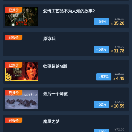
已报价
爱情工艺品不为人知的故事2
¥76.00
- 54%
35.20
¥
已报价
原谅我
¥76.00
- 58%
31.78
¥
已报价
欲望超越M版
¥62.00
- 93%
4.49
¥
已报价
最后一个阈值
¥22.00
- 52%
10.59
¥
已报价
魔屋之梦
¥72.00