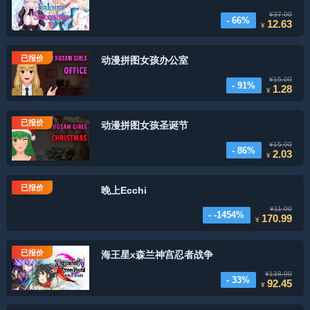
¥37.00
- 66%
12.63
¥
已报价
动漫拼图女孩办公室
¥15.00
- 91%
1.28
¥
已报价
动漫拼图女孩圣诞节
¥15.00
- 86%
2.03
¥
已报价
晚上Ecchi
¥11.00
- -1454%
170.99
¥
已报价
海王星x森兰神宫忍者战争
¥138.00
- 33%
92.45
¥