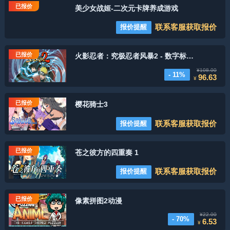
已报价
美少女战姬-二次元卡牌养成游戏
联系客服获取报价
报价提醒
已报价
火影忍者：究极忍者风暴2 - 数字标准版
¥108.00
- 11%
96.63
¥
已报价
樱花骑士3
联系客服获取报价
报价提醒
已报价
苍之彼方的四重奏 1
联系客服获取报价
报价提醒
已报价
像素拼图2动漫
¥22.00
- 70%
6.53
¥