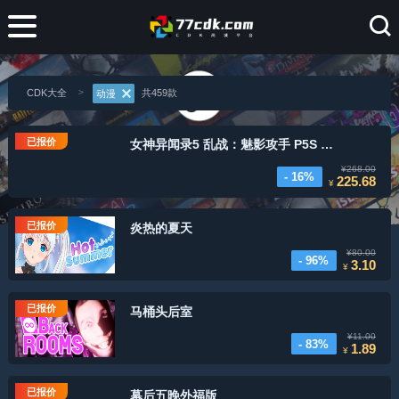
CDK大全
共459款
动漫
已报价
女神异闻录5 乱战：魅影攻手 P5S 标准版
¥268.00
- 16%
225.68
¥
已报价
炎热的夏天
¥80.00
- 96%
3.10
¥
已报价
马桶头后室
¥11.00
- 83%
1.89
¥
已报价
幕后五晚外福版