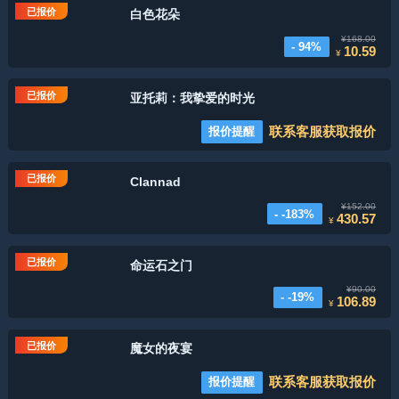
已报价
白色花朵
¥168.00
- 94%
10.59
¥
已报价
亚托莉：我挚爱的时光
联系客服获取报价
报价提醒
已报价
Clannad
¥152.00
- -183%
430.57
¥
已报价
命运石之门
¥90.00
- -19%
106.89
¥
已报价
魔女的夜宴
联系客服获取报价
报价提醒