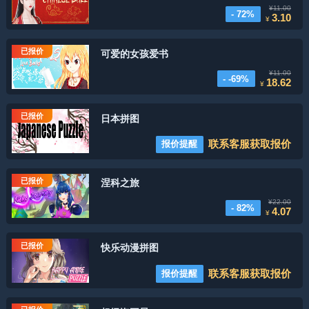
¥11.00
- 72%
3.10
¥
已报价
可爱的女孩爱书
¥11.00
- -69%
18.62
¥
已报价
日本拼图
联系客服获取报价
报价提醒
已报价
涅科之旅
¥22.00
- 82%
4.07
¥
已报价
快乐动漫拼图
联系客服获取报价
报价提醒