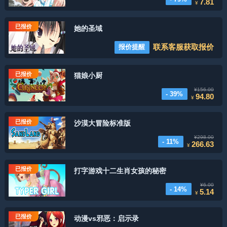
7.81
¥
已报价
她的圣域
联系客服获取报价
报价提醒
已报价
猫娘小厨
¥156.00
- 39%
94.80
¥
已报价
沙漠大冒险标准版
¥298.00
- 11%
266.63
¥
已报价
打字游戏十二生肖女孩的秘密
¥6.00
- 14%
5.14
¥
已报价
动漫vs邪恶：启示录