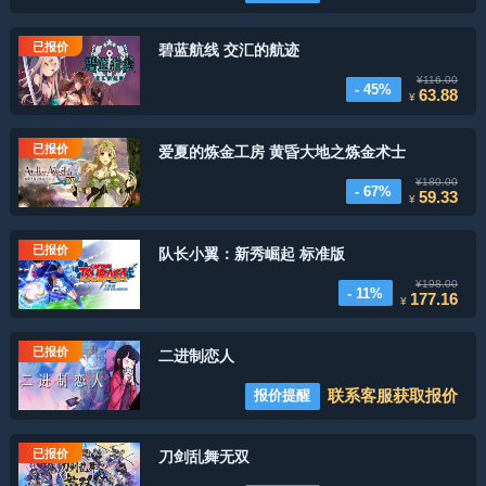
已报价
碧蓝航线 交汇的航迹
¥116.00
- 45%
63.88
¥
已报价
爱夏的炼金工房 黄昏大地之炼金术士
¥180.00
- 67%
59.33
¥
已报价
队长小翼：新秀崛起 标准版
¥198.00
- 11%
177.16
¥
已报价
二进制恋人
联系客服获取报价
报价提醒
已报价
刀剑乱舞无双