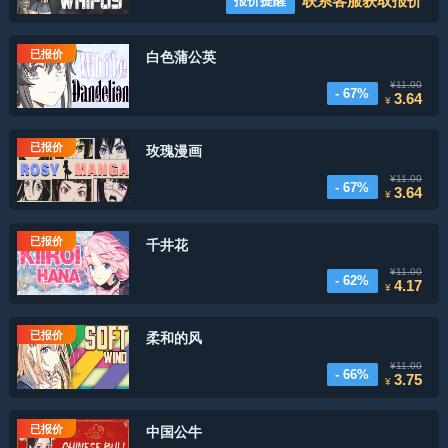
联系客服获取报价
报价提醒
已报价
白色蒲公英
¥11.00
- 67%
3.64
¥
已报价
玫瑰漫画
¥11.00
- 67%
3.64
¥
已报价
千井花
¥11.00
- 62%
4.17
¥
已报价
柔和的风
¥11.00
- 66%
3.75
¥
已报价
中国公牛