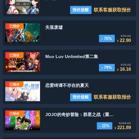
联系客服获取报价
报价提醒
已报价
失落废墟
¥76.00
- 70%
22.90
¥
已报价
Muv Luv Unlimited第二集
¥76.00
- 79%
16.16
¥
已报价
恋爱绮谭不存在的夏天
联系客服获取报价
报价提醒
已报价
JOJO的奇妙冒险：群星之战（重制版）- 数字终极版
¥248.00
- 11%
221.89
¥