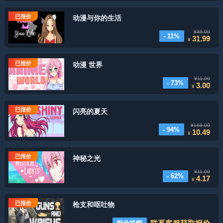
已报价
动漫与你的生活
¥36.00
- 11%
31.99
¥
已报价
动漫 世界
¥11.00
- 73%
3.00
¥
已报价
闪亮的夏天
¥168.00
- 94%
10.49
¥
已报价
神秘之光
¥11.00
- 62%
4.17
¥
已报价
枪支和呕吐物