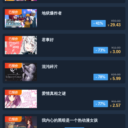
已报价
地狱爆炸者
¥50.00
- 41%
29.43
¥
已报价
君事好
¥11.00
- 73%
3.00
¥
已报价
混沌碎片
¥26.99
- 78%
5.99
¥
已报价
爱情真相之谜
¥11.00
- 77%
2.57
¥
已报价
我内心的黑暗是一个热动漫女孩