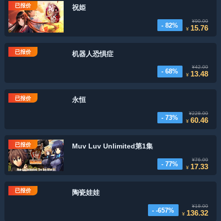
已报价
祝姫
¥90.00
- 82%
15.76
¥
已报价
机器人恐惧症
¥42.00
- 68%
13.48
¥
已报价
永恒
¥228.00
- 73%
60.46
¥
已报价
Muv Luv Unlimited第1集
¥76.00
- 77%
17.33
¥
已报价
陶瓷娃娃
¥18.00
- -657%
136.32
¥