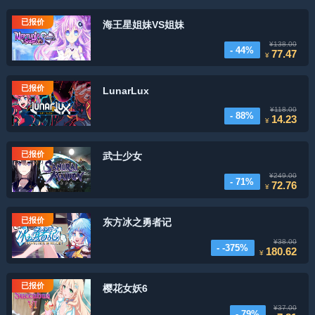
已报价
海王星姐妹VS姐妹
¥138.00
- 44%
77.47
¥
已报价
LunarLux
¥118.00
- 88%
14.23
¥
已报价
武士少女
¥249.00
- 71%
72.76
¥
已报价
东方冰之勇者记
¥38.00
- -375%
180.62
¥
已报价
樱花女妖6
¥37.00
- 79%