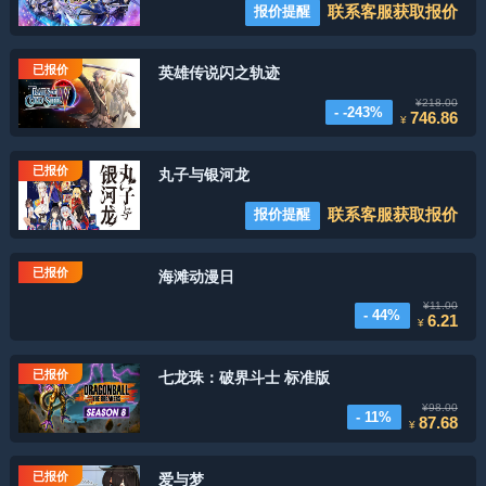
联系客服获取报价
报价提醒
已报价
英雄传说闪之轨迹
¥218.00
- -243%
746.86
¥
已报价
丸子与银河龙
联系客服获取报价
报价提醒
已报价
海滩动漫日
¥11.00
- 44%
6.21
¥
已报价
七龙珠：破界斗士 标准版
¥98.00
- 11%
87.68
¥
已报价
爱与梦