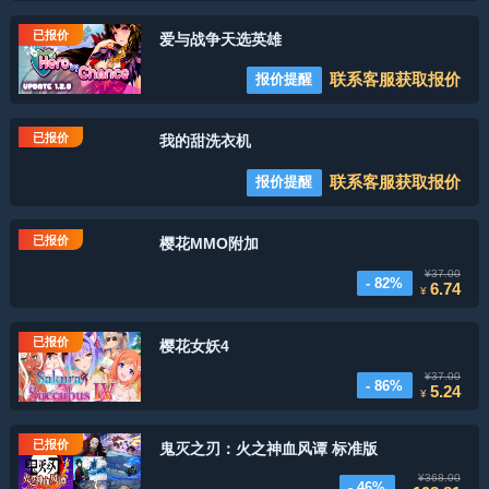
已报价
爱与战争天选英雄
联系客服获取报价
报价提醒
已报价
我的甜洗衣机
联系客服获取报价
报价提醒
已报价
樱花MMO附加
¥37.00
- 82%
6.74
¥
已报价
樱花女妖4
¥37.00
- 86%
5.24
¥
已报价
鬼灭之刃：火之神血风谭 标准版
¥368.00
- 46%