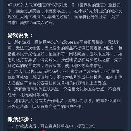
ATLUS的人气3D迷宫RPG系列第一作《世界树的迷宫》重新归
来，画面更加美丽，系统更易上手。 在小城“埃托利亚”的城外发
现的巨大地下树海 “世界树的迷宫”。 玩家将化身冒险者，为了
寻求巨额财宝而踏入迷宫。
游戏说明：
1、所有游戏一经使用将永久与您Steam平台帐号绑定，无法剥
离，无法二次销售，因此售出的商品不提供任何退换货服务（包
括但不限于买错游戏，配置不符，网络问题，游戏限区等）。如
您对此持有异议，请勿购买。强烈建议您在购买游戏之前，先了
解游戏的配置要求，语言版本，使用地区等基本信息。
2、本店只出售steam激活码，不会索要账号及密码，不会提供
低价区礼物，所以请放心，不会对账号造成任何损害。如有其他
人员假借平台名义索要任何账号相关内容请勿上当受骗。
3、所有激活码均为正版渠道，价格相比礼物区会贵点，不会有
红号、礼物索回等风险。
4、如有其他问题或者合作建议，请与我们联系。诚邀各位游戏
开发运营商、以及有推广意向的用户合作。
激活步骤：
一、付款成功后，可在查询订单在中，提取CDK.