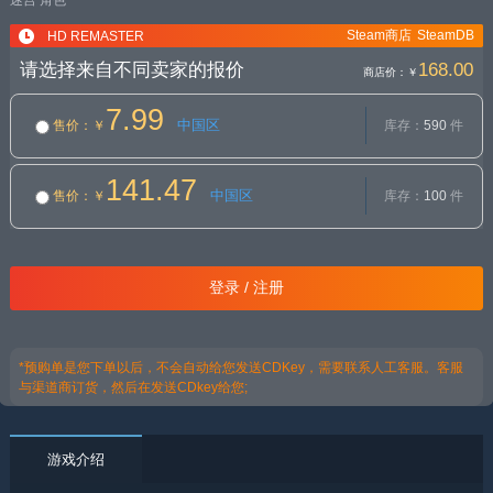
迷宫
角色
Steam商店
SteamDB
HD REMASTER
请选择来自不同卖家的报价
168.00
商店价：
￥
7.99
中国区
售价
：￥
库存：
590
件
141.47
中国区
售价
：￥
库存：
100
件
登录 / 注册
*预购单是您下单以后，不会自动给您发送CDKey，需要联系人工客服。客服
与渠道商订货，然后在发送CDkey给您;
游戏介绍