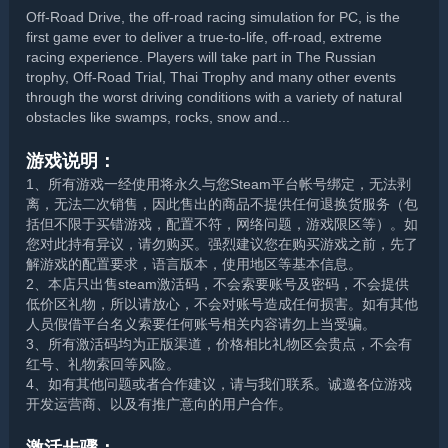
Off-Road Drive, the off-road racing simulation for PC, is the
first game ever to deliver a true-to-life, off-road, extreme
racing experience. Players will take part in The Russian
trophy, Off-Road Trial, Thai Trophy and many other events
through the worst driving conditions with a variety of natural
obstacles like swamps, rocks, snow and...
游戏说明：
1、所有游戏一经使用将永久与您Steam平台帐号绑定，无法剥
离，无法二次销售，因此售出的商品不提供任何退换货服务（包
括但不限于买错游戏，配置不符，网络问题，游戏限区等）。如
您对此持有异议，请勿购买。强烈建议您在购买游戏之前，先了
解游戏的配置要求，语言版本，使用地区等基本信息。
2、本店只出售steam激活码，不会索要账号及密码，不会提供
低价区礼物，所以请放心，不会对账号造成任何损害。如有其他
人员假借平台名义索要任何账号相关内容请勿上当受骗。
3、所有激活码均为正版渠道，价格相比礼物区会贵点，不会有
红号、礼物索回等风险。
4、如有其他问题或者合作建议，请与我们联系。诚邀各位游戏
开发运营商、以及有推广意向的用户合作。
激活步骤：