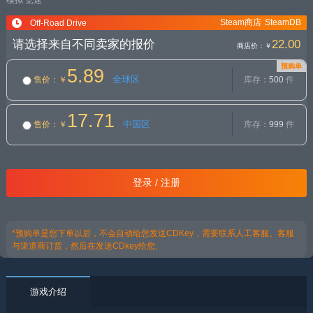
模拟
竞速
Steam商店
SteamDB
Off-Road Drive
请选择来自不同卖家的报价
22.00
商店价：
￥
预购单
5.89
全球区
售价
：￥
库存：
500
件
17.71
中国区
售价
：￥
库存：
999
件
登录 / 注册
*预购单是您下单以后，不会自动给您发送CDKey，需要联系人工客服。客服
与渠道商订货，然后在发送CDkey给您;
游戏介绍